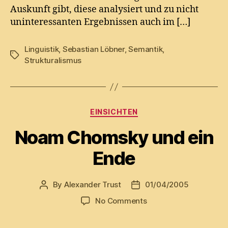
Auskunft gibt, diese analysiert und zu nicht
uninteressanten Ergebnissen auch im […]
Linguistik
,
Sebastian Löbner
,
Semantik
,
Tags
Strukturalismus
Categories
EINSICHTEN
Noam Chomsky und ein
Ende
By
Alexander Trust
01/04/2005
Post
Post
author
date
on
No Comments
Noam
Chomsky