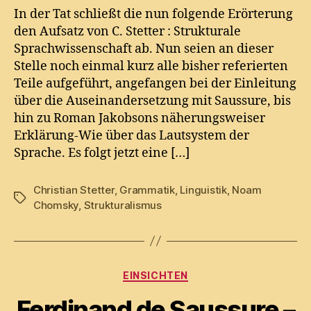
und
In der Tat schließt die nun folgende Erörterung
ein
den Aufsatz von C. Stetter : Strukturale
Ende
Sprachwissenschaft ab. Nun seien an dieser
Stelle noch einmal kurz alle bisher referierten
Teile aufgeführt, angefangen bei der Einleitung
über die Auseinandersetzung mit Saussure, bis
hin zu Roman Jakobsons näherungsweiser
Erklärung-Wie über das Lautsystem der
Sprache. Es folgt jetzt eine […]
Christian Stetter
,
Grammatik
,
Linguistik
,
Noam
Tags
Chomsky
,
Strukturalismus
Categories
EINSICHTEN
Ferdinand de Saussure –