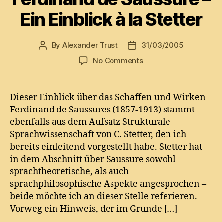
Ein Einblick à la Stetter
By
Alexander Trust
31/03/2005
Post
Post
author
date
on
No Comments
Ferdinand
de
Saussure
Dieser Einblick über das Schaffen und Wirken
–
Ferdinand de Saussures (1857-1913) stammt
Ein
ebenfalls aus dem Aufsatz Strukturale
Einblick
Sprachwissenschaft von C. Stetter, den ich
à
bereits einleitend vorgestellt habe. Stetter hat
la
in dem Abschnitt über Saussure sowohl
Stetter
sprachtheoretische, als auch
sprachphilosophische Aspekte angesprochen –
beide möchte ich an dieser Stelle referieren.
Vorweg ein Hinweis, der im Grunde […]