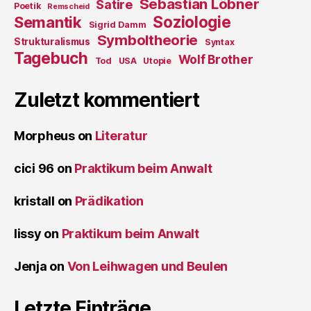
Sebastian Löbner
Satire
Poetik
Remscheid
Soziologie
Semantik
Sigrid Damm
Symboltheorie
Strukturalismus
Syntax
Tagebuch
Wolf Brother
Tod
USA
Utopie
Zuletzt kommentiert
Morpheus
on
Literatur
cici 96
on
Praktikum beim Anwalt
kristall
on
Prädikation
lissy
on
Praktikum beim Anwalt
Jenja
on
Von Leihwagen und Beulen
Letzte Einträge