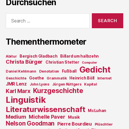
Durchsuchen
Search
for:
Thementhermometer
Bergisch Gladbach
Billard um halbzehn
Abitur
Christa Bürger
Christian Stetter
Computer
Gedicht
Fußball
Daniel Kehlmann
Denotation
Goethe
Heinrich Böll
Geschichte
Grammatik
Internet
JMR Lenz
John Lyons
Jürgen Rüttgers
Kapital
Kurzgeschichte
Karl Marx
Linguistik
Literaturwissenschaft
McLuhan
Medium
Michelle Paver
Musik
Nelson Goodman
Pierre Bourdieu
Plüschtier