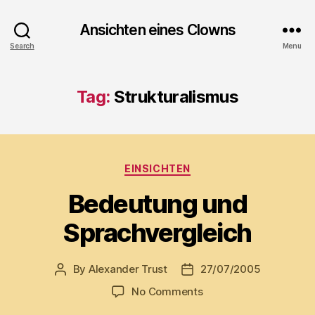
Ansichten eines Clowns
Search
Menu
Tag:
Strukturalismus
Categories
EINSICHTEN
Bedeutung und
Sprachvergleich
By
Alexander Trust
27/07/2005
Post
Post
author
date
on
No Comments
Bedeutung