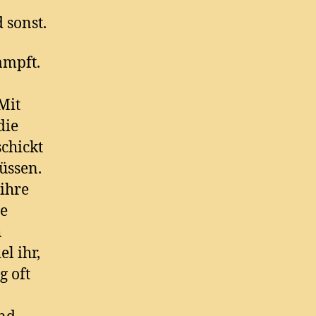
 sonst.
ampft.
Mit
die
schickt
üssen.
ihre
ie
h
l ihr,
g oft