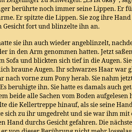
m Zeigefinger zu schweigen. „Es ist okay“, sagt
nger berührte noch immer seine Lippen. Er fü
rme. Er spitzte die Lippen. Sie zog ihre Hand
 Gesicht fort und blinzelte ihn an.
atte sie ihn auch wieder angeblinzelt, nachd
er in den Arm genommen hatten. Jetzt saßen
m Sofa und blickten sich tief in die Augen. Sie
ich braune Augen. Ihr schwarzes Haar war gl
hr nach vorne zum Pony herab. Sie nahm jetzt
Es beruhigte ihn. Sie hatte es damals auch get
m beide alle Sachen vom Boden aufgelesen h
lte die Kellertreppe hinauf, als sie seine Hand 
te sich zu ihr umgedreht und sie war ihm mit
n Hand durchs Gesicht gefahren. Die nächst
er von dieser Berührung nicht mehr losgelas