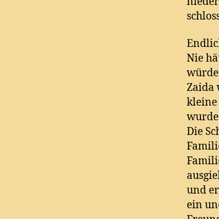
nieder
schlos
Endlic
Nie hä
würden
Zaida 
kleine
wurde.
Die Sc
Famili
Famili
ausgie
und er
ein un