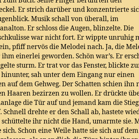
ff zum Buch. Seine Finger berührten den
ckel. Er strich darüber und konzentrierte sic
genblick. Musik schall von überall, im
nalton. Er schloss die Augen, blinzelte. Die
chkulisse war nicht fort. Er wippte unruhig 
in, pfiff nervös die Melodei nach. Ja, die Mel
 ihm einerlei geworden. Schön war’s. Er ersc
gelte sturm. Er trat vor das Fenster, blickte zu
 hinunter, sah unter dem Eingang nur einen
en auf dem Gehweg. Der Schatten schien ihn 
n Haaren bezirzen zu wollen. Er drückte übe
anlage die Tür auf und jemand kam die Stieg
. Schnell drehte er den Schall ab, hastete wie
r schüttelte ihr nicht die Hand, umarmte sie.
 sich. Schon eine Weile hatte sie sich auf dem