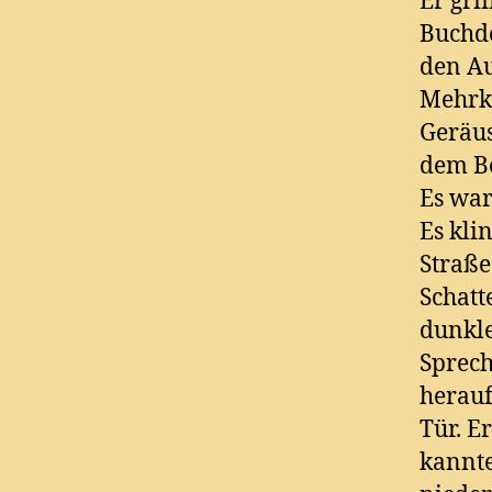
Er gri
Buchde
den Au
Mehrka
Geräus
dem Be
Es war
Es klin
Straße
Schatt
dunkle
Sprech
herauf
Tür. E
kannte