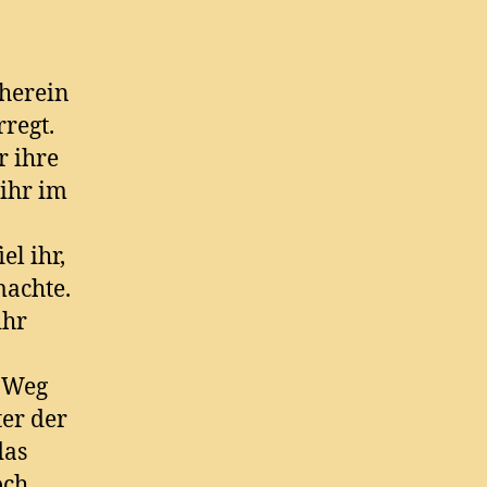
 herein
regt.
r ihre
 ihr im
el ihr,
machte.
ihr
m Weg
ter der
das
och