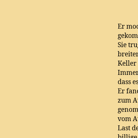
Er moc
gekomm
Sie tr
breite
Keller
Immer 
dass e
Er fan
zum Au
genomm
vom Au
Last d
billig