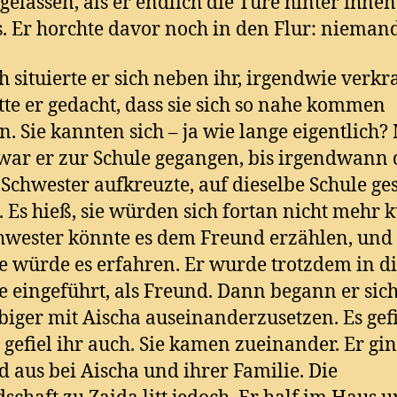
gelassen, als er endlich die Türe hinter ihnen
s. Er horchte davor noch in den Flur: niemand
h situierte er sich neben ihr, irgendwie verkr
tte er gedacht, dass sie sich so nahe kommen
. Sie kannten sich – ja wie lange eigentlich? 
war er zur Schule gegangen, bis irgendwann 
 Schwester aufkreuzte, auf dieselbe Schule ge
 Es hieß, sie würden sich fortan nicht mehr k
hwester könnte es dem Freund erzählen, und 
e würde es erfahren. Er wurde trotzdem in d
e eingeführt, als Freund. Dann begann er sic
biger mit Aischa auseinanderzusetzen. Es gefie
 gefiel ihr auch. Sie kamen zueinander. Er gin
d aus bei Aischa und ihrer Familie. Die