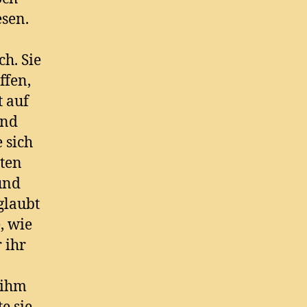
esen.
h. Sie
ffen,
 auf
und
 sich
lten
und
eglaubt
, wie
 ihr
e ihm