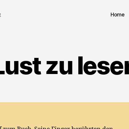
Home
t
Lust zu lese