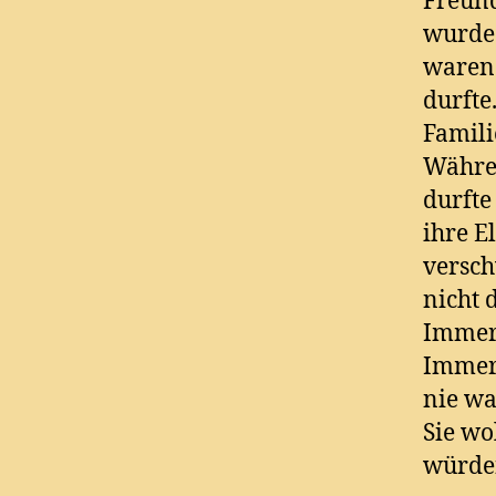
Freund
wurde 
waren 
durfte
Famili
Währen
durfte
ihre E
versch
nicht 
Immer 
Immer 
nie wa
Sie wo
würde