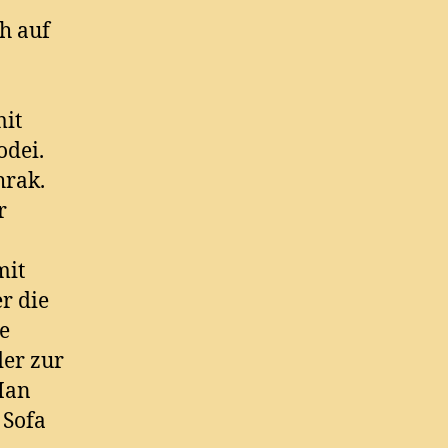
h auf
mit
odei.
hrak.
r
mit
r die
e
der zur
 Man
 Sofa