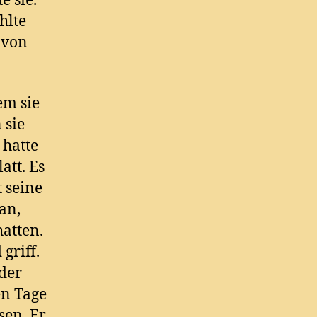
e sie.
hlte
 von
em sie
 sie
 hatte
att. Es
 seine
an,
atten.
griff.
 der
en Tage
sen. Er