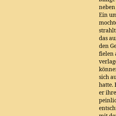
neben 
Ein um
mochte
strahl
das au
den Ge
fielen
verlag
können
sich a
hatte.
er ihr
peinli
entsch