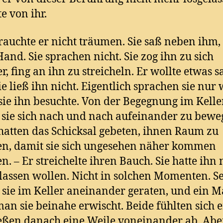
e von ihr.
brauchte er nicht träumen. Sie saß neben ihm, 
Hand. Sie sprachen nicht. Sie zog ihn zu sich
r, fing an ihn zu streicheln. Er wollte etwas s
ie ließ ihn nicht. Eigentlich sprachen sie nur 
ie ihn besuchte. Von der Begegnung im Kelle
 sie sich nach und nach aufeinander zu beweg
hatten das Schicksal gebeten, ihnen Raum zu
en, damit sie sich ungesehen näher kommen
n. – Er streichelte ihren Bauch. Sie hatte ihn n
lassen wollen. Nicht in solchen Momenten. Se
sie im Keller aneinander geraten, und ein M
man sie beinahe erwischt. Beide fühlten sich 
eßen danach eine Weile voneinander ab. Abe