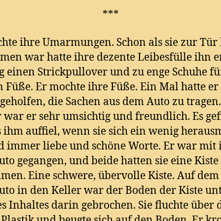
***
hte ihre Umarmungen. Schon als sie zur Tür
en war hatte ihre dezente Leibesfülle ihn er
ug einen Strickpullover und zu enge Schuhe fü
n Füße. Er mochte ihre Füße. Ein Mal hatte er
 geholfen, die Sachen aus dem Auto zu tragen.
war er sehr umsichtig und freundlich. Es gefi
s ihm auffiel, wenn sie sich ein wenig heraus
d immer liebe und schöne Worte. Er war mit 
to gegangen, und beide hatten sie eine Kiste
en. Eine schwere, übervolle Kiste. Auf de
to in den Keller war der Boden der Kiste un
es Inhaltes darin gebrochen. Sie fluchte über 
e Plastik und beugte sich auf den Boden. Er kr