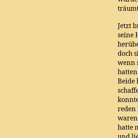
träumt
Jetzt 
seine 
herübe
doch s
wenn s
hatten
Beide 
schaff
konnte
reden 
waren 
hatte 
und li