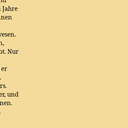
und
 Jahre
ennen
wesen.
n,
bt. Nur
 er
.
rs.
er, und
inen.
n