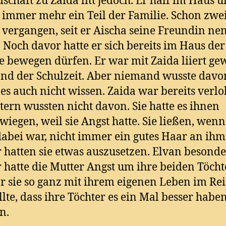
schaft zu Zaida litt jedoch. Er half im Haus 
immer mehr ein Teil der Familie. Schon zwei
vergangen, seit er Aischa seine Freundin n
. Noch davor hatte er sich bereits im Haus der
e bewegen dürfen. Er war mit Zaida liiert ge
d der Schulzeit. Aber niemand wusste davo
 es auch nicht wissen. Zaida war bereits verlo
ltern wussten nicht davon. Sie hatte es ihnen
wiegen, weil sie Angst hatte. Sie ließen, wenn
dabei war, nicht immer ein gutes Haar an ihm
hatten sie etwas auszusetzen. Elvan besonde
hatte die Mutter Angst um ihre beiden Töcht
r sie so ganz mit ihrem eigenen Leben im Re
llte, dass ihre Töchter es ein Mal besser habe
n.