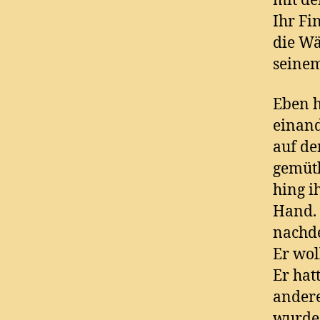
mit de
Ihr Fi
die Wä
seinem
Eben h
einand
auf de
gemütl
hing i
Hand. 
nachde
Er wol
Er hat
andere
wurde 