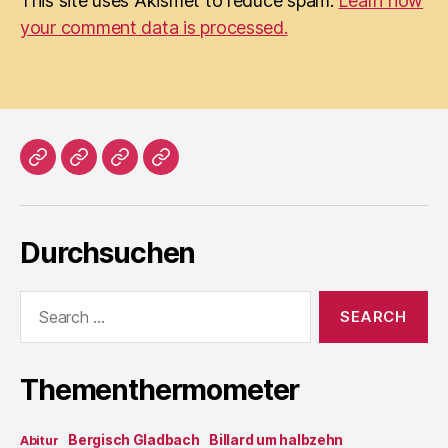
This site uses Akismet to reduce spam.
Learn how
your comment data is processed.
Home
Literatur
Prosa
Impressum
Durchsuchen
Search
for:
Thementhermometer
Bergisch Gladbach
Billard um halbzehn
Abitur