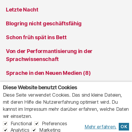
Letzte Nacht
Blogring nicht geschäftsfähig
Schon früh spät ins Bett
Von der Performantisierung in der
Sprachwissenschaft
Sprache in den Neuen Medien (8)
Sprache in den Neuen Medien (7)
Diese Website benutzt Cookies
Diese Seite verwendet Cookies. Das sind kleine Dateien,
mit deren Hilfe die Nutzererfahrung optimiert wird. Du
kannst im Impressum mehr darüber erfahren, welche Daten
© 2026
Ansichten eines Clowns
Up
↑
wir einsetzen.
Impressum
Granular
Functional
Preferences
Mehr erfahren.
OK
Cookie
Analytics
Marketing