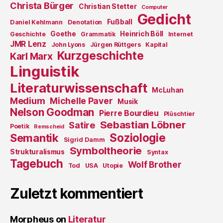
Christa Bürger
Christian Stetter
Computer
Gedicht
Fußball
Daniel Kehlmann
Denotation
Goethe
Heinrich Böll
Geschichte
Grammatik
Internet
JMR Lenz
John Lyons
Jürgen Rüttgers
Kapital
Kurzgeschichte
Karl Marx
Linguistik
Literaturwissenschaft
McLuhan
Medium
Michelle Paver
Musik
Nelson Goodman
Pierre Bourdieu
Plüschtier
Sebastian Löbner
Satire
Poetik
Remscheid
Soziologie
Semantik
Sigrid Damm
Symboltheorie
Strukturalismus
Syntax
Tagebuch
Wolf Brother
Tod
USA
Utopie
Zuletzt kommentiert
Morpheus
on
Literatur