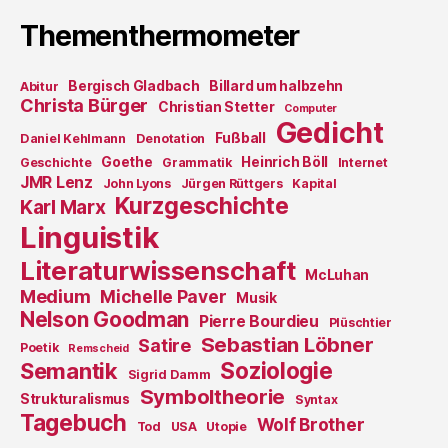
Thementhermometer
Bergisch Gladbach
Billard um halbzehn
Abitur
Christa Bürger
Christian Stetter
Computer
Gedicht
Fußball
Daniel Kehlmann
Denotation
Goethe
Heinrich Böll
Geschichte
Grammatik
Internet
JMR Lenz
John Lyons
Jürgen Rüttgers
Kapital
Kurzgeschichte
Karl Marx
Linguistik
Literaturwissenschaft
McLuhan
Medium
Michelle Paver
Musik
Nelson Goodman
Pierre Bourdieu
Plüschtier
Sebastian Löbner
Satire
Poetik
Remscheid
Soziologie
Semantik
Sigrid Damm
Symboltheorie
Strukturalismus
Syntax
Tagebuch
Wolf Brother
Tod
USA
Utopie