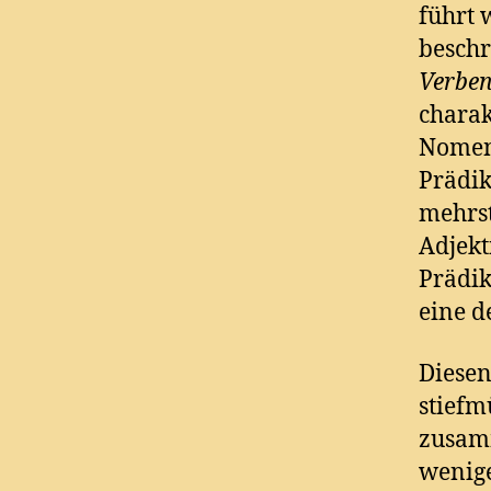
führt 
beschr
Verbe
charak
Nomen 
Prädik
mehrst
Adjekt
Prädik
eine 
Diesen
stiefm
zusamm
wenige