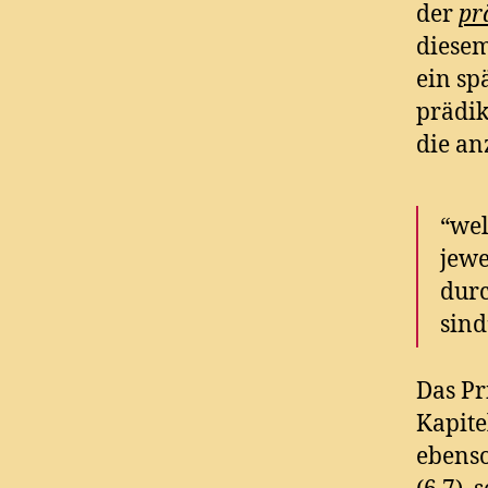
der
pr
diesem
ein sp
prädik
die an
“wel
jewe
dur
sind
Das Pr
Kapite
ebenso