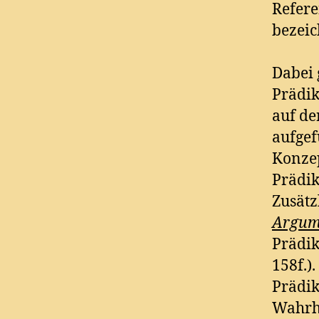
Refere
bezeic
Dabei 
Prädik
auf d
aufgef
Konze
Prädik
Zusätz
Argum
Prädik
158f.)
Prädik
Wahrhe