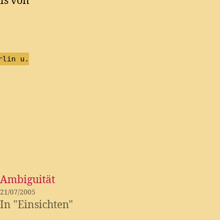
ls von
rlin u.
Ambiguität
21/07/2005
In "Einsichten"