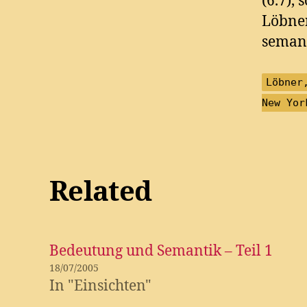
(6.7),
Löbner
semant
Löbner
New Yor
Related
Bedeutung und Semantik – Teil 1
18/07/2005
In "Einsichten"