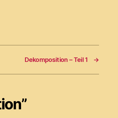
Dekomposition – Teil 1
→
tion”