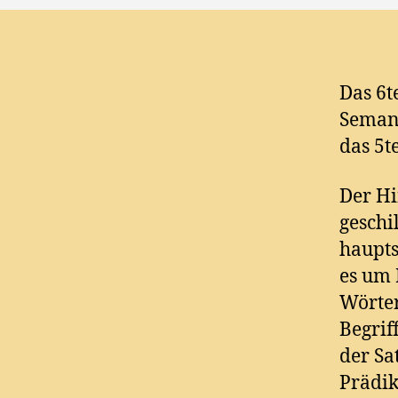
Das 6t
Semant
das 5t
Der Hi
geschi
haupts
es um
Wörter
Begrif
der Sat
Prädik