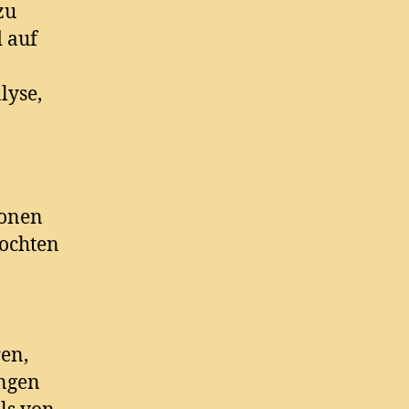
zu
 auf
lyse,
ionen
ochten
ren,
ungen