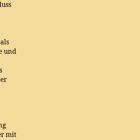
luss
als
ge und
s
er
ng
er mit