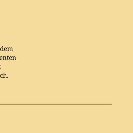
zudem
enten
z
ch.