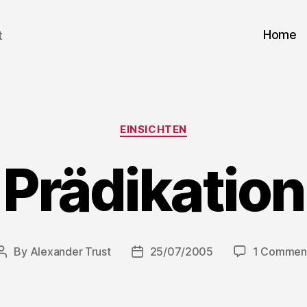
Home
t
Categories
EINSICHTEN
Prädikation
By
Alexander Trust
25/07/2005
1 Commen
Post
Post
author
date