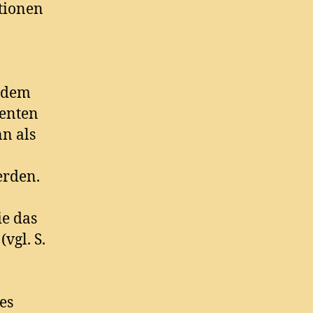
ationen
zudem
enten
nn als
erden.
ie das
vgl. S.
es