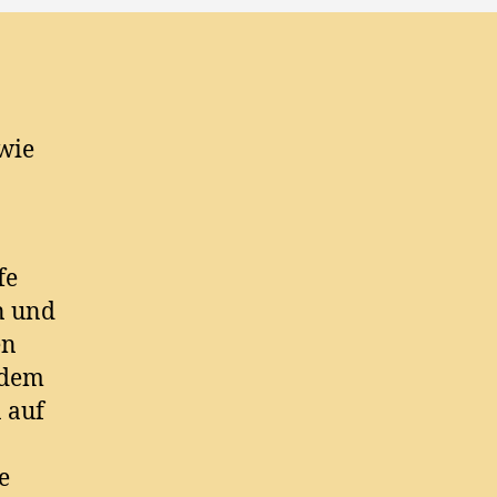
 wie
fe
n und
en
 dem
 auf
e