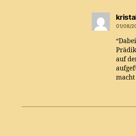
kristal
01/08/20
“Dabei
Prädik
auf d
aufgef
macht 