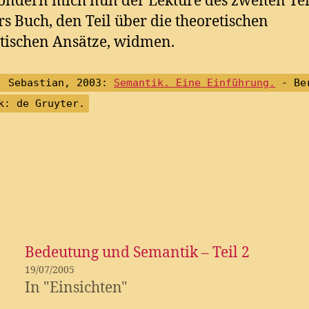
 sondern mich nun der Lektüre des zweiten Tei
s Buch, den Teil über die theoretischen
ischen Ansätze, widmen.
, Sebastian, 2003:
Semantik. Eine Einführung.
- Be
k: de Gruyter.
Bedeutung und Semantik – Teil 2
19/07/2005
In "Einsichten"