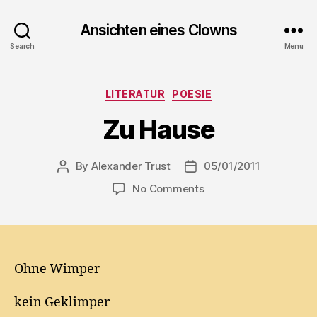
Ansichten eines Clowns
Search
Menu
Categories
LITERATUR
POESIE
Zu Hause
By
Alexander Trust
05/01/2011
Post
Post
author
date
on
No Comments
Zu
Hause
Ohne Wimper
kein Geklimper