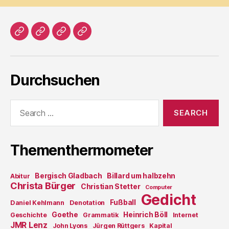
Home
Literatur
Prosa
Impressum
Durchsuchen
Search
for:
Thementhermometer
Bergisch Gladbach
Billard um halbzehn
Abitur
Christa Bürger
Christian Stetter
Computer
Gedicht
Fußball
Daniel Kehlmann
Denotation
Goethe
Heinrich Böll
Geschichte
Grammatik
Internet
JMR Lenz
John Lyons
Jürgen Rüttgers
Kapital