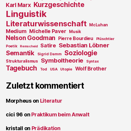
Kurzgeschichte
Karl Marx
Linguistik
Literaturwissenschaft
McLuhan
Medium
Michelle Paver
Musik
Nelson Goodman
Pierre Bourdieu
Plüschtier
Sebastian Löbner
Satire
Poetik
Remscheid
Soziologie
Semantik
Sigrid Damm
Symboltheorie
Strukturalismus
Syntax
Tagebuch
Wolf Brother
Tod
USA
Utopie
Zuletzt kommentiert
Morpheus
on
Literatur
cici 96
on
Praktikum beim Anwalt
kristall
on
Prädikation