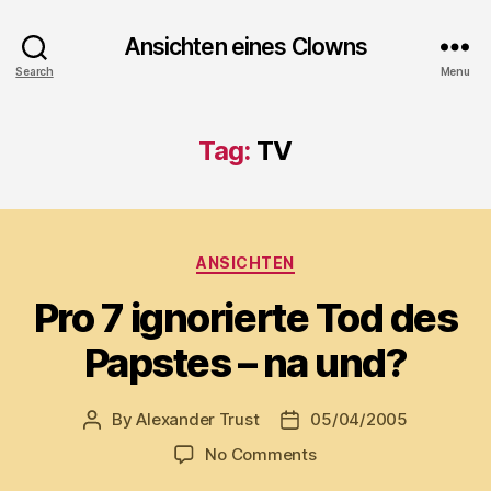
Ansichten eines Clowns
Search
Menu
Tag:
TV
Categories
ANSICHTEN
Pro 7 ignorierte Tod des
Papstes – na und?
By
Alexander Trust
05/04/2005
Post
Post
author
date
on
No Comments
Pro