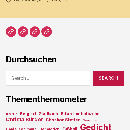
Tags
Home
Literatur
Prosa
Impressum
Durchsuchen
Search
for:
Thementhermometer
Bergisch Gladbach
Billard um halbzehn
Abitur
Christa Bürger
Christian Stetter
Computer
Gedicht
Fußball
Daniel Kehlmann
Denotation