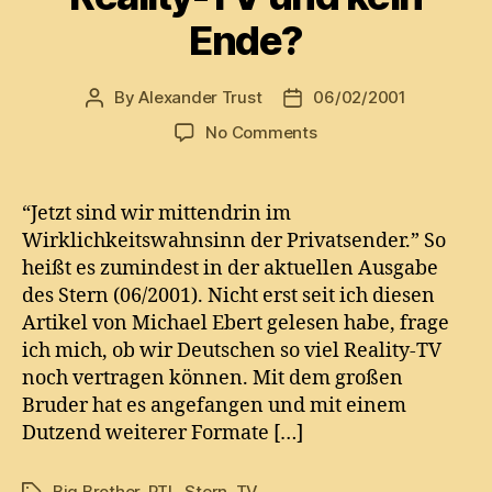
Ende?
By
Alexander Trust
06/02/2001
Post
Post
author
date
on
No Comments
Reality-
TV
und
“Jetzt sind wir mittendrin im
kein
Wirklichkeitswahnsinn der Privatsender.” So
Ende?
heißt es zumindest in der aktuellen Ausgabe
des Stern (06/2001). Nicht erst seit ich diesen
Artikel von Michael Ebert gelesen habe, frage
ich mich, ob wir Deutschen so viel Reality-TV
noch vertragen können. Mit dem großen
Bruder hat es angefangen und mit einem
Dutzend weiterer Formate […]
Big Brother
,
RTL
,
Stern
,
TV