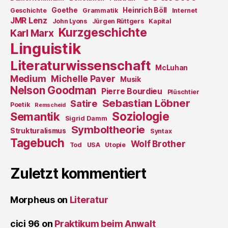
Goethe
Heinrich Böll
Geschichte
Grammatik
Internet
JMR Lenz
John Lyons
Jürgen Rüttgers
Kapital
Kurzgeschichte
Karl Marx
Linguistik
Literaturwissenschaft
McLuhan
Medium
Michelle Paver
Musik
Nelson Goodman
Pierre Bourdieu
Plüschtier
Sebastian Löbner
Satire
Poetik
Remscheid
Soziologie
Semantik
Sigrid Damm
Symboltheorie
Strukturalismus
Syntax
Tagebuch
Wolf Brother
Tod
USA
Utopie
Zuletzt kommentiert
Morpheus
on
Literatur
cici 96
on
Praktikum beim Anwalt