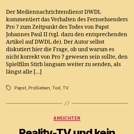
7
ignorierte
Der Mediennachrichtendienst DWDL
Tod
kommentiert das Verhalten des Fernsehsenders
des
Pro 7 zum Zeitpunkt des Todes von Papst
Papstes
Johannes Paul II (vgl. dazu den entsprechenden
–
Artikel auf DWDL.de). Der Autor selbst
na
diskutiert hier die Frage, ob und warum es
und?
nicht korrekt von Pro 7 gewesen sein sollte, den
Spielfilm Stirb langsam weiter zu senden, als
längst alle […]
Papst
,
ProSieben
,
Tod
,
TV
Tags
Categories
ANSICHTEN
Reality-TV und kein