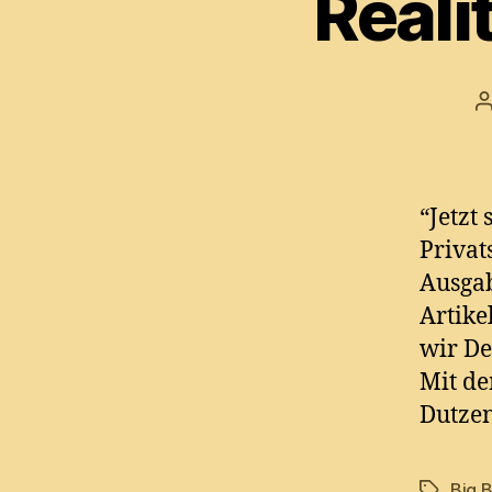
Reali
P
a
“Jetzt
Privat
Ausgab
Artike
wir De
Mit de
Dutzen
Big B
Tags