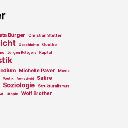
r
sta Bürger
Christian Stetter
icht
Goethe
Geschichte
ons
Jürgen Rüttgers
Kapital
stik
edium
Michelle Paver
Musik
Satire
Poetik
Remscheid
Soziologie
Strukturalismus
Wolf Brother
SA
Utopie