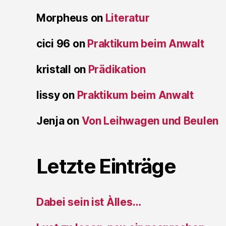
Morpheus
on
Literatur
cici 96
on
Praktikum beim Anwalt
kristall
on
Prädikation
lissy
on
Praktikum beim Anwalt
Jenja
on
Von Leihwagen und Beulen
Letzte Einträge
Dabei sein ist Àlles…