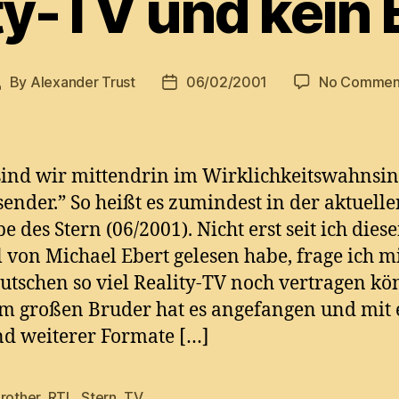
ty-TV und kein
By
Alexander Trust
06/02/2001
No Commen
ost
Post
uthor
date
 sind wir mittendrin im Wirklichkeitswahnsi
sender.” So heißt es zumindest in der aktuell
e des Stern (06/2001). Nicht erst seit ich dies
l von Michael Ebert gelesen habe, frage ich m
utschen so viel Reality-TV noch vertragen kö
m großen Bruder hat es angefangen und mit
d weiterer Formate […]
rother
,
RTL
,
Stern
,
TV