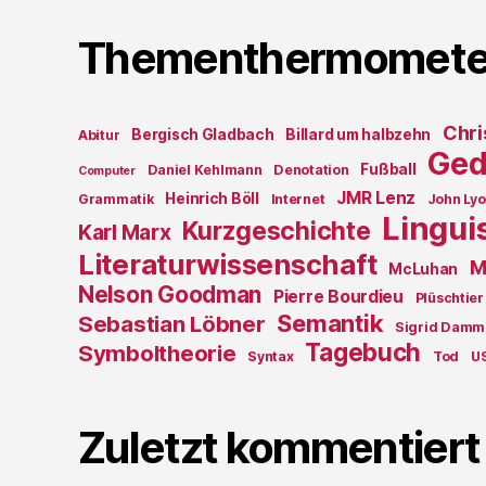
Thementhermomete
Chri
Bergisch Gladbach
Billard um halbzehn
Abitur
Ged
Fußball
Daniel Kehlmann
Denotation
Computer
JMR Lenz
Heinrich Böll
Grammatik
Internet
John Ly
Lingui
Kurzgeschichte
Karl Marx
Literaturwissenschaft
M
McLuhan
Nelson Goodman
Pierre Bourdieu
Plüschtier
Semantik
Sebastian Löbner
Sigrid Damm
Tagebuch
Symboltheorie
Syntax
Tod
U
Zuletzt kommentiert