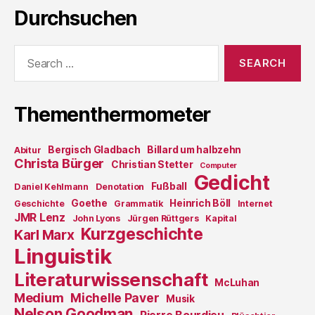
Durchsuchen
Search
for:
Thementhermometer
Bergisch Gladbach
Billard um halbzehn
Abitur
Christa Bürger
Christian Stetter
Computer
Gedicht
Fußball
Daniel Kehlmann
Denotation
Goethe
Heinrich Böll
Geschichte
Grammatik
Internet
JMR Lenz
John Lyons
Jürgen Rüttgers
Kapital
Kurzgeschichte
Karl Marx
Linguistik
Literaturwissenschaft
McLuhan
Medium
Michelle Paver
Musik
Nelson Goodman