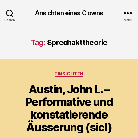
Ansichten eines Clowns
Search
Menu
Tag:
Sprechakttheorie
Categories
EINSICHTEN
Austin, John L. –
Performative und
konstatierende
Äusserung (sic!)