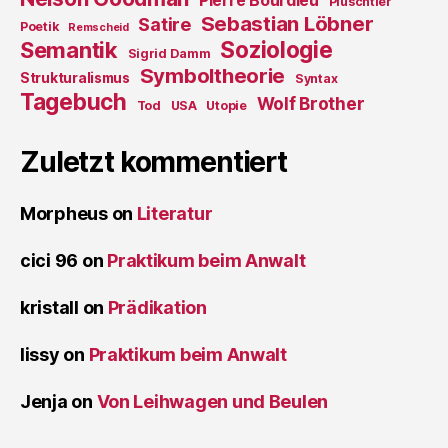
Pierre Bourdieu
Plüschtier
Sebastian Löbner
Satire
Poetik
Remscheid
Soziologie
Semantik
Sigrid Damm
Symboltheorie
Strukturalismus
Syntax
Tagebuch
Wolf Brother
Tod
USA
Utopie
Zuletzt kommentiert
Morpheus
on
Literatur
cici 96
on
Praktikum beim Anwalt
kristall
on
Prädikation
lissy
on
Praktikum beim Anwalt
Jenja
on
Von Leihwagen und Beulen