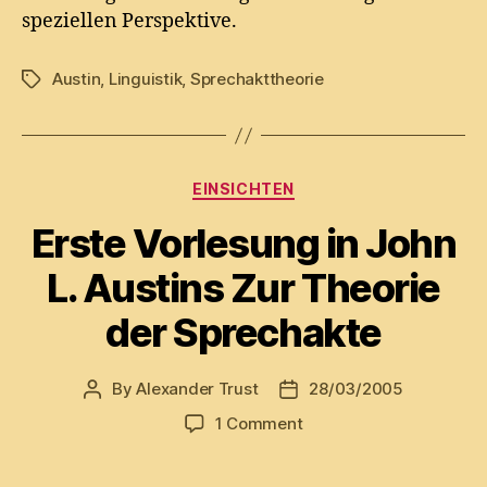
speziellen Perspektive.
Austin
,
Linguistik
,
Sprechakttheorie
Tags
Categories
EINSICHTEN
Erste Vorlesung in John
L. Austins Zur Theorie
der Sprechakte
By
Alexander Trust
28/03/2005
Post
Post
author
date
on
1 Comment
Erste
Vorlesung