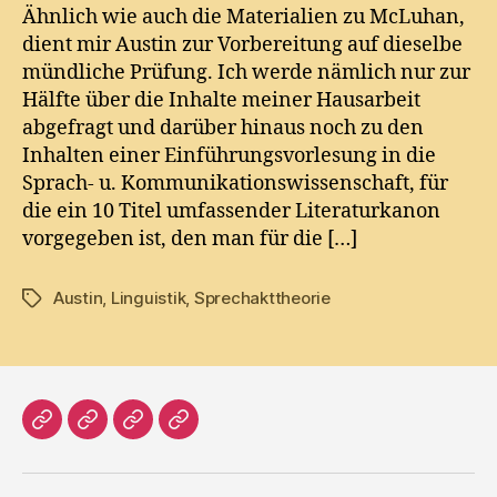
in
Ähnlich wie auch die Materialien zu McLuhan,
John
dient mir Austin zur Vorbereitung auf dieselbe
L.
mündliche Prüfung. Ich werde nämlich nur zur
Austins
Hälfte über die Inhalte meiner Hausarbeit
Zur
abgefragt und darüber hinaus noch zu den
Theorie
Inhalten einer Einführungsvorlesung in die
der
Sprechakte
Sprach- u. Kommunikationswissenschaft, für
die ein 10 Titel umfassender Literaturkanon
vorgegeben ist, den man für die […]
Austin
,
Linguistik
,
Sprechakttheorie
Tags
Home
Literatur
Prosa
Impressum