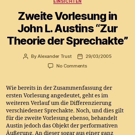
EINSICHTEN
Zweite Vorlesung in
John L. Austins “Zur
Theorie der Sprechakte”
By
Alexander Trust
29/03/2005
Post
Post
author
date
on
No Comments
Zweite
Vorlesung
in
Wie bereits in der Zusammenfassung der
John
ersten Vorlesung angedeutet, geht es im
L.
weiteren Verlauf um die Differenzierung
Austins
verschiedener Sprechakte. Noch, und dies gilt
“Zur
für die zweite Vorlesung ebenso, behandelt
Theorie
Austin jedoch das Objekt der performativen
der
Sprechakte”
Äußerung. An dieser sogar aus einer ganz