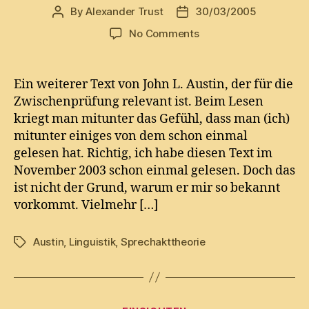
By
Alexander Trust
30/03/2005
Post
Post
author
date
on
No Comments
Austin,
John
L.
Ein weiterer Text von John L. Austin, der für die
–
Zwischenprüfung relevant ist. Beim Lesen
Performative
kriegt man mitunter das Gefühl, dass man (ich)
und
mitunter einiges von dem schon einmal
konstatierende
gelesen hat. Richtig, ich habe diesen Text im
Äusserung
November 2003 schon einmal gelesen. Doch das
(sic!)
ist nicht der Grund, warum er mir so bekannt
vorkommt. Vielmehr […]
Austin
,
Linguistik
,
Sprechakttheorie
Tags
Categories