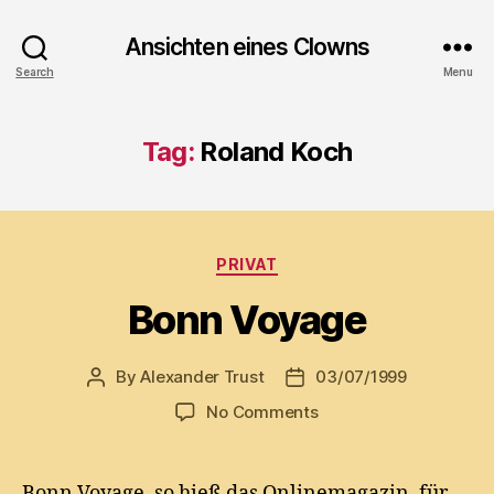
Ansichten eines Clowns
Search
Menu
Tag:
Roland Koch
Categories
PRIVAT
Bonn Voyage
By
Alexander Trust
03/07/1999
Post
Post
author
date
on
No Comments
Bonn
Voyage
Bonn Voyage, so hieß das Onlinemagazin, für