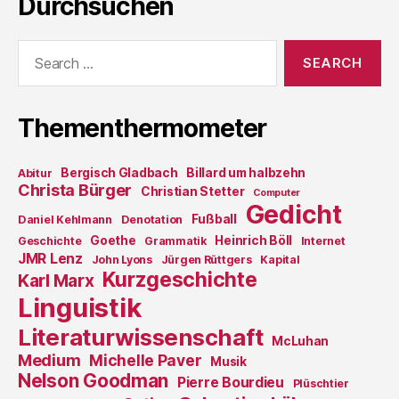
Durchsuchen
Search
for:
Thementhermometer
Bergisch Gladbach
Billard um halbzehn
Abitur
Christa Bürger
Christian Stetter
Computer
Gedicht
Fußball
Daniel Kehlmann
Denotation
Goethe
Heinrich Böll
Geschichte
Grammatik
Internet
JMR Lenz
John Lyons
Jürgen Rüttgers
Kapital
Kurzgeschichte
Karl Marx
Linguistik
Literaturwissenschaft
McLuhan
Medium
Michelle Paver
Musik
Nelson Goodman
Pierre Bourdieu
Plüschtier