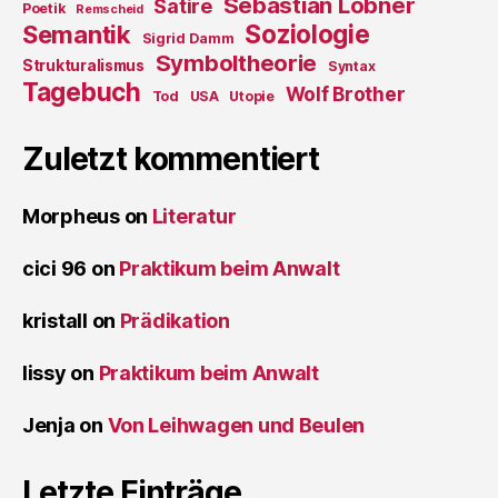
Sebastian Löbner
Satire
Poetik
Remscheid
Soziologie
Semantik
Sigrid Damm
Symboltheorie
Strukturalismus
Syntax
Tagebuch
Wolf Brother
Tod
USA
Utopie
Zuletzt kommentiert
Morpheus
on
Literatur
cici 96
on
Praktikum beim Anwalt
kristall
on
Prädikation
lissy
on
Praktikum beim Anwalt
Jenja
on
Von Leihwagen und Beulen
Letzte Einträge