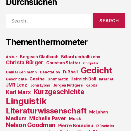
Durchsuchen
Search
for:
Thementhermometer
Bergisch Gladbach
Billard um halbzehn
Abitur
Christa Bürger
Christian Stetter
Computer
Gedicht
Fußball
Daniel Kehlmann
Denotation
Goethe
Heinrich Böll
Geschichte
Grammatik
Internet
JMR Lenz
John Lyons
Jürgen Rüttgers
Kapital
Kurzgeschichte
Karl Marx
Linguistik
Literaturwissenschaft
McLuhan
Medium
Michelle Paver
Musik
Nelson Goodman
Pierre Bourdieu
Plüschtier