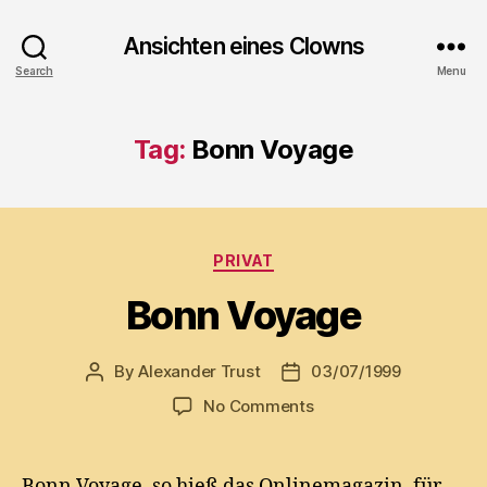
Ansichten eines Clowns
Search
Menu
Tag:
Bonn Voyage
Categories
PRIVAT
Bonn Voyage
By
Alexander Trust
03/07/1999
Post
Post
author
date
on
No Comments
Bonn
Voyage
Bonn Voyage, so hieß das Onlinemagazin, für