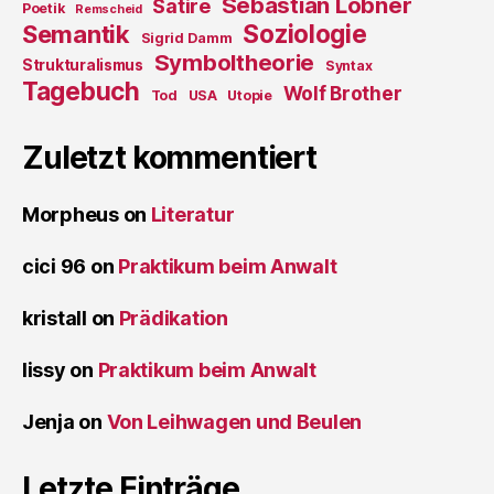
Sebastian Löbner
Satire
Poetik
Remscheid
Soziologie
Semantik
Sigrid Damm
Symboltheorie
Strukturalismus
Syntax
Tagebuch
Wolf Brother
Tod
USA
Utopie
Zuletzt kommentiert
Morpheus
on
Literatur
cici 96
on
Praktikum beim Anwalt
kristall
on
Prädikation
lissy
on
Praktikum beim Anwalt
Jenja
on
Von Leihwagen und Beulen
Letzte Einträge