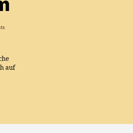
m
on
ts
Denial
of
Eminem
che
h auf