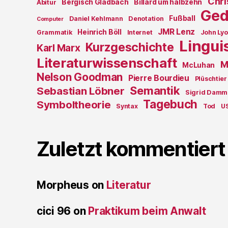
Chri
Bergisch Gladbach
Billard um halbzehn
Abitur
Ged
Fußball
Daniel Kehlmann
Denotation
Computer
JMR Lenz
Heinrich Böll
Grammatik
Internet
John Ly
Lingui
Kurzgeschichte
Karl Marx
Literaturwissenschaft
M
McLuhan
Nelson Goodman
Pierre Bourdieu
Plüschtier
Semantik
Sebastian Löbner
Sigrid Damm
Tagebuch
Symboltheorie
Syntax
Tod
U
Zuletzt kommentiert
Morpheus
on
Literatur
cici 96
on
Praktikum beim Anwalt