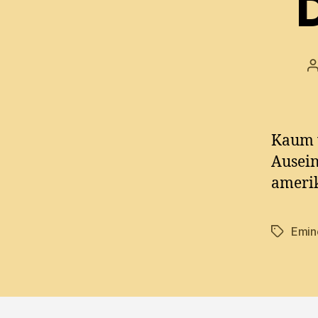
P
a
Kaum v
Ausein
amerik
Emi
Tags