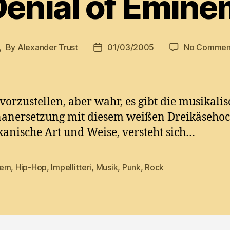
Denial of Emine
By
Alexander Trust
01/03/2005
No Commen
ost
Post
uthor
date
orzustellen, aber wahr, es gibt die musikalis
anersetzung mit diesem weißen Dreikäsehoc
anische Art und Weise, versteht sich…
nem
,
Hip-Hop
,
Impellitteri
,
Musik
,
Punk
,
Rock