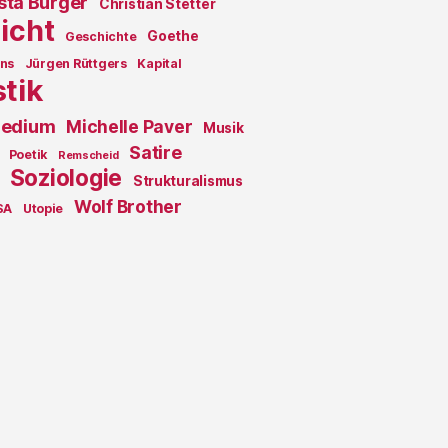
sta Bürger
Christian Stetter
icht
Goethe
Geschichte
ons
Jürgen Rüttgers
Kapital
stik
edium
Michelle Paver
Musik
Satire
Poetik
Remscheid
Soziologie
Strukturalismus
Wolf Brother
SA
Utopie