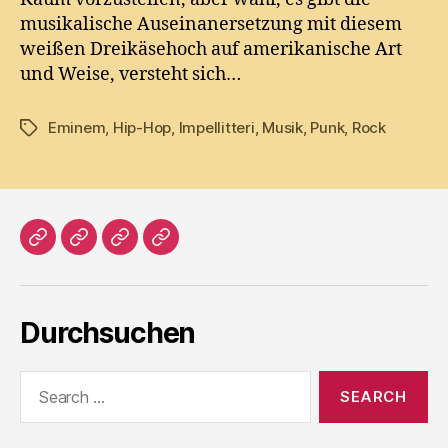
musikalische Auseinanersetzung mit diesem
weißen Dreikäsehoch auf amerikanische Art
und Weise, versteht sich…
Eminem
,
Hip-Hop
,
Impellitteri
,
Musik
,
Punk
,
Rock
Tags
Home
Literatur
Prosa
Impressum
Durchsuchen
Search
for: