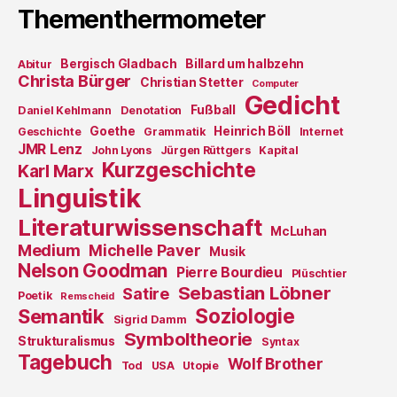
Thementhermometer
Bergisch Gladbach
Billard um halbzehn
Abitur
Christa Bürger
Christian Stetter
Computer
Gedicht
Fußball
Daniel Kehlmann
Denotation
Goethe
Heinrich Böll
Geschichte
Grammatik
Internet
JMR Lenz
John Lyons
Jürgen Rüttgers
Kapital
Kurzgeschichte
Karl Marx
Linguistik
Literaturwissenschaft
McLuhan
Medium
Michelle Paver
Musik
Nelson Goodman
Pierre Bourdieu
Plüschtier
Sebastian Löbner
Satire
Poetik
Remscheid
Soziologie
Semantik
Sigrid Damm
Symboltheorie
Strukturalismus
Syntax
Tagebuch
Wolf Brother
Tod
USA
Utopie