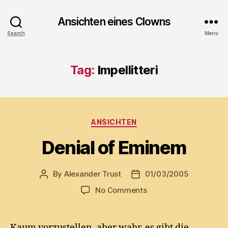
Ansichten eines Clowns
Search
Menu
Tag:
Impellitteri
Categories
ANSICHTEN
Denial of Eminem
By
Alexander Trust
01/03/2005
Post
Post
author
date
on
No Comments
Denial
of
Eminem
Kaum vorzustellen, aber wahr, es gibt die