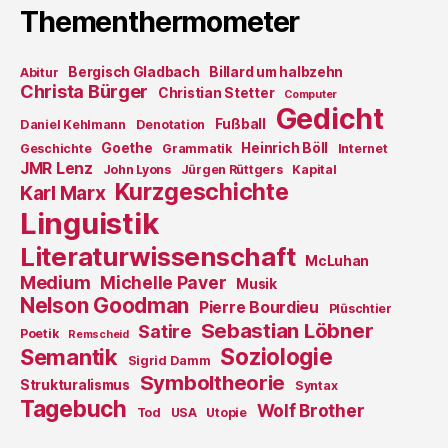
Thementhermometer
Bergisch Gladbach
Billard um halbzehn
Abitur
Christa Bürger
Christian Stetter
Computer
Gedicht
Fußball
Daniel Kehlmann
Denotation
Goethe
Heinrich Böll
Geschichte
Grammatik
Internet
JMR Lenz
John Lyons
Jürgen Rüttgers
Kapital
Kurzgeschichte
Karl Marx
Linguistik
Literaturwissenschaft
McLuhan
Medium
Michelle Paver
Musik
Nelson Goodman
Pierre Bourdieu
Plüschtier
Sebastian Löbner
Satire
Poetik
Remscheid
Soziologie
Semantik
Sigrid Damm
Symboltheorie
Strukturalismus
Syntax
Tagebuch
Wolf Brother
Tod
USA
Utopie