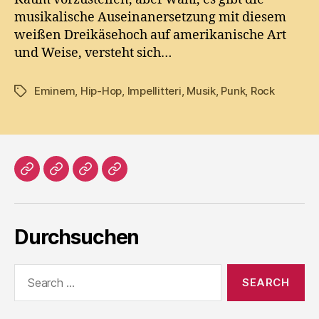
musikalische Auseinanersetzung mit diesem
weißen Dreikäsehoch auf amerikanische Art
und Weise, versteht sich…
Eminem
,
Hip-Hop
,
Impellitteri
,
Musik
,
Punk
,
Rock
Tags
Home
Literatur
Prosa
Impressum
Durchsuchen
Search
for: