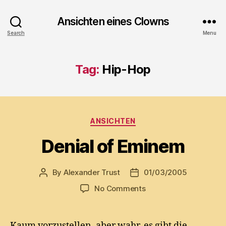
Ansichten eines Clowns
Search
Menu
Tag:
Hip-Hop
Categories
ANSICHTEN
Denial of Eminem
By
Alexander Trust
01/03/2005
Post
Post
author
date
on
No Comments
Denial
of
Eminem
Kaum vorzustellen, aber wahr, es gibt die