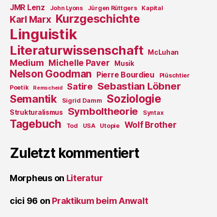
JMR Lenz
John Lyons
Jürgen Rüttgers
Kapital
Kurzgeschichte
Karl Marx
Linguistik
Literaturwissenschaft
McLuhan
Medium
Michelle Paver
Musik
Nelson Goodman
Pierre Bourdieu
Plüschtier
Sebastian Löbner
Satire
Poetik
Remscheid
Soziologie
Semantik
Sigrid Damm
Symboltheorie
Strukturalismus
Syntax
Tagebuch
Wolf Brother
Tod
USA
Utopie
Zuletzt kommentiert
Morpheus
on
Literatur
cici 96
on
Praktikum beim Anwalt