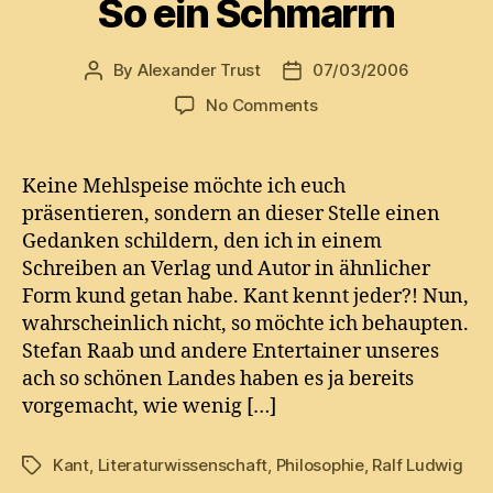
So ein Schmarrn
By
Alexander Trust
07/03/2006
Post
Post
author
date
on
No Comments
So
ein
Schmarrn
Keine Mehlspeise möchte ich euch
präsentieren, sondern an dieser Stelle einen
Gedanken schildern, den ich in einem
Schreiben an Verlag und Autor in ähnlicher
Form kund getan habe. Kant kennt jeder?! Nun,
wahrscheinlich nicht, so möchte ich behaupten.
Stefan Raab und andere Entertainer unseres
ach so schönen Landes haben es ja bereits
vorgemacht, wie wenig […]
Kant
,
Literaturwissenschaft
,
Philosophie
,
Ralf Ludwig
Tags