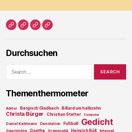
Home
Literatur
Prosa
Impressum
Durchsuchen
Search
for:
Thementhermometer
Bergisch Gladbach
Billard um halbzehn
Abitur
Christa Bürger
Christian Stetter
Computer
Gedicht
Fußball
Daniel Kehlmann
Denotation
Goethe
Heinrich Böll
Geschichte
Grammatik
Internet