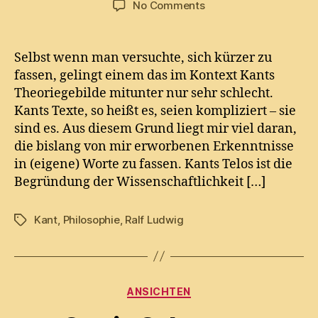
on
No Comments
Kants
Utensilien
zu
Selbst wenn man versuchte, sich kürzer zu
einer
fassen, gelingt einem das im Kontext Kants
Kritik
Theoriegebilde mitunter nur sehr schlecht.
der
Kants Texte, so heißt es, seien kompliziert – sie
reinen
sind es. Aus diesem Grund liegt mir viel daran,
Vernunft
die bislang von mir erworbenen Erkenntnisse
in (eigene) Worte zu fassen. Kants Telos ist die
Begründung der Wissenschaftlichkeit […]
Kant
,
Philosophie
,
Ralf Ludwig
Tags
Categories
ANSICHTEN