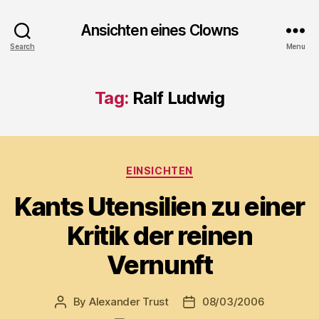
Ansichten eines Clowns
Search
Menu
Tag:
Ralf Ludwig
Categories
EINSICHTEN
Kants Utensilien zu einer
Kritik der reinen
Vernunft
By
Alexander Trust
08/03/2006
Post
Post
author
date