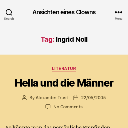
Ansichten eines Clowns
Search
Menu
Tag:
Ingrid Noll
Categories
LITERATUR
Hella und die Männer
By
Alexander Trust
22/05/2005
Post
Post
author
date
on
No Comments
Hella
und
die
So könnte man das persönliche Empfinden