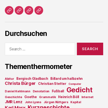
Home
Literatur
Prosa
Impressum
Durchsuchen
Search
for:
Thementhermometer
Bergisch Gladbach
Billard um halbzehn
Abitur
Christa Bürger
Christian Stetter
Computer
Gedicht
Fußball
Daniel Kehlmann
Denotation
Goethe
Heinrich Böll
Geschichte
Grammatik
Internet
JMR Lenz
John Lyons
Jürgen Rüttgers
Kapital
Kurzgeschichte
Karl Marx