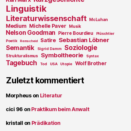
Linguistik
Literaturwissenschaft
McLuhan
Medium
Michelle Paver
Musik
Nelson Goodman
Pierre Bourdieu
Plüschtier
Sebastian Löbner
Satire
Poetik
Remscheid
Soziologie
Semantik
Sigrid Damm
Symboltheorie
Strukturalismus
Syntax
Tagebuch
Wolf Brother
Tod
USA
Utopie
Zuletzt kommentiert
Morpheus
on
Literatur
cici 96
on
Praktikum beim Anwalt
kristall
on
Prädikation