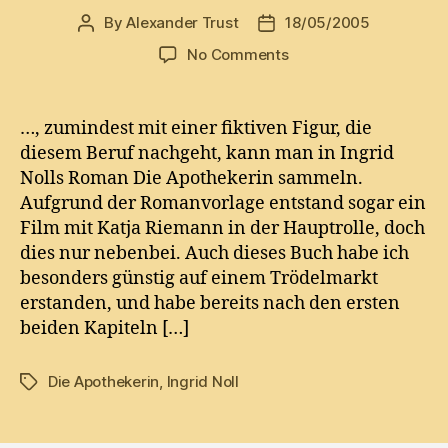
By
Alexander Trust
18/05/2005
Post
Post
author
date
on
No Comments
Erste
Erfahrungen
mit
…, zumindest mit einer fiktiven Figur, die
einer
diesem Beruf nachgeht, kann man in Ingrid
Apothekerin…
Nolls Roman Die Apothekerin sammeln.
Aufgrund der Romanvorlage entstand sogar ein
Film mit Katja Riemann in der Hauptrolle, doch
dies nur nebenbei. Auch dieses Buch habe ich
besonders günstig auf einem Trödelmarkt
erstanden, und habe bereits nach den ersten
beiden Kapiteln […]
Die Apothekerin
,
Ingrid Noll
Tags