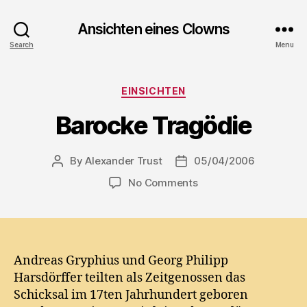
Ansichten eines Clowns
Search
Menu
Categories
EINSICHTEN
Barocke Tragödie
By
Alexander Trust
05/04/2006
Post
Post
author
date
on
No Comments
Barocke
Tragödie
Andreas Gryphius und Georg Philipp
Harsdörffer teilten als Zeitgenossen das
Schicksal im 17ten Jahrhundert geboren