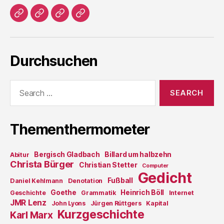
Home
Literatur
Prosa
Impressum
Durchsuchen
Search
for:
Thementhermometer
Bergisch Gladbach
Billard um halbzehn
Abitur
Christa Bürger
Christian Stetter
Computer
Gedicht
Fußball
Daniel Kehlmann
Denotation
Goethe
Heinrich Böll
Geschichte
Grammatik
Internet
JMR Lenz
John Lyons
Jürgen Rüttgers
Kapital
Kurzgeschichte
Karl Marx