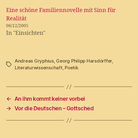
Eine schöne Familiennovelle mit Sinn für
Realität
06/12/2005
In "Einsichten"
Andreas Gryphius
,
Georg Philipp Harsdörffer
,
Tags
Literaturwissenschaft
,
Poetik
←
An ihm kommt keiner vorbei
→
Vor die Deutschen – Gottsched