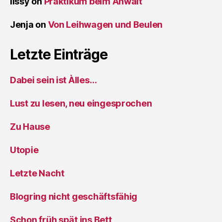
lissy
on
Praktikum beim Anwalt
Jenja
on
Von Leihwagen und Beulen
Letzte Einträge
Dabei sein ist Àlles…
Lust zu lesen, neu eingesprochen
Zu Hause
Utopie
Letzte Nacht
Blogring nicht geschäftsfähig
Schon früh spät ins Bett