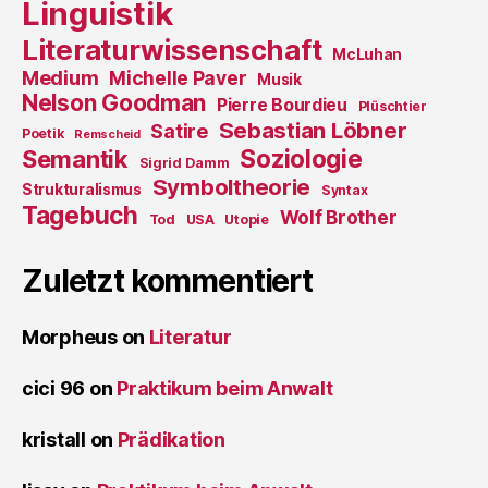
Linguistik
Literaturwissenschaft
McLuhan
Medium
Michelle Paver
Musik
Nelson Goodman
Pierre Bourdieu
Plüschtier
Sebastian Löbner
Satire
Poetik
Remscheid
Soziologie
Semantik
Sigrid Damm
Symboltheorie
Strukturalismus
Syntax
Tagebuch
Wolf Brother
Tod
USA
Utopie
Zuletzt kommentiert
Morpheus
on
Literatur
cici 96
on
Praktikum beim Anwalt
kristall
on
Prädikation