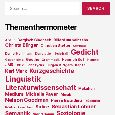
Search
for:
Thementhermometer
Bergisch Gladbach
Billard um halbzehn
Abitur
Christa Bürger
Christian Stetter
Computer
Gedicht
Fußball
Daniel Kehlmann
Denotation
Goethe
Heinrich Böll
Geschichte
Grammatik
Internet
JMR Lenz
John Lyons
Jürgen Rüttgers
Kapital
Kurzgeschichte
Karl Marx
Linguistik
Literaturwissenschaft
McLuhan
Medium
Michelle Paver
Musik
Nelson Goodman
Pierre Bourdieu
Plüschtier
Sebastian Löbner
Satire
Poetik
Remscheid
Soziologie
Semantik
Sigrid Damm