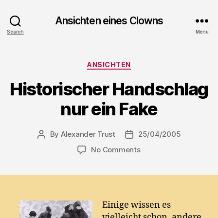
Ansichten eines Clowns
Search
Menu
Categories
ANSICHTEN
Historischer Handschlag
nur ein Fake
By
Alexander Trust
25/04/2005
Post
Post
author
date
on
No Comments
Historischer
Handschlag
nur
ein
Fake
Einige wissen es
vielleicht schon, andere