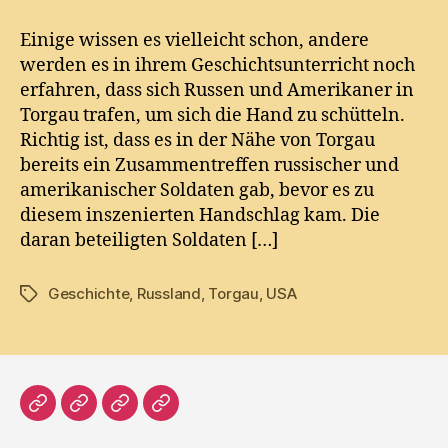
Handschlag
nur
Einige wissen es vielleicht schon, andere
ein
werden es in ihrem Geschichtsunterricht noch
Fake
erfahren, dass sich Russen und Amerikaner in
Torgau trafen, um sich die Hand zu schütteln.
Richtig ist, dass es in der Nähe von Torgau
bereits ein Zusammentreffen russischer und
amerikanischer Soldaten gab, bevor es zu
diesem inszenierten Handschlag kam. Die
daran beteiligten Soldaten […]
Geschichte
,
Russland
,
Torgau
,
USA
Tags
Home
Literatur
Prosa
Impressum