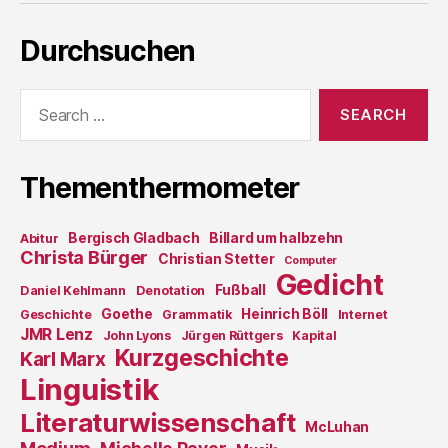
Durchsuchen
Search
for:
Thementhermometer
Bergisch Gladbach
Billard um halbzehn
Abitur
Christa Bürger
Christian Stetter
Computer
Gedicht
Fußball
Daniel Kehlmann
Denotation
Goethe
Heinrich Böll
Geschichte
Grammatik
Internet
JMR Lenz
John Lyons
Jürgen Rüttgers
Kapital
Kurzgeschichte
Karl Marx
Linguistik
Literaturwissenschaft
McLuhan