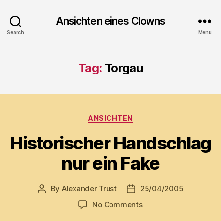
Ansichten eines Clowns
Search
Menu
Tag:
Torgau
Categories
ANSICHTEN
Historischer Handschlag
nur ein Fake
By
Alexander Trust
25/04/2005
Post
Post
author
date
on
No Comments
Historischer