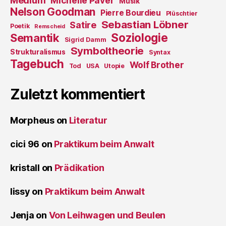
Medium
Michelle Paver
Musik
Nelson Goodman
Pierre Bourdieu
Plüschtier
Sebastian Löbner
Satire
Poetik
Remscheid
Soziologie
Semantik
Sigrid Damm
Symboltheorie
Strukturalismus
Syntax
Tagebuch
Wolf Brother
Tod
USA
Utopie
Zuletzt kommentiert
Morpheus
on
Literatur
cici 96
on
Praktikum beim Anwalt
kristall
on
Prädikation
lissy
on
Praktikum beim Anwalt
Jenja
on
Von Leihwagen und Beulen