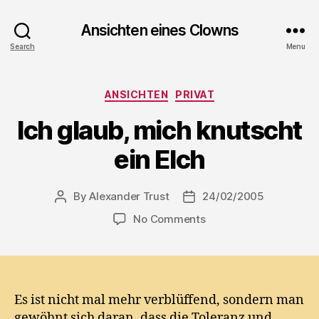
Ansichten eines Clowns
Search
Menu
Categories
ANSICHTEN
PRIVAT
Ich glaub, mich knutscht
ein Elch
By
Alexander Trust
24/02/2005
Post
Post
author
date
on
No Comments
Ich
glaub,
mich
knutscht
ein
Es ist nicht mal mehr verblüffend, sondern man
Elch
gewöhnt sich daran, dass die Toleranz und