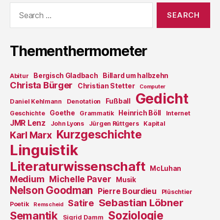
Search
for:
Thementhermometer
Bergisch Gladbach
Billard um halbzehn
Abitur
Christa Bürger
Christian Stetter
Computer
Gedicht
Fußball
Daniel Kehlmann
Denotation
Goethe
Heinrich Böll
Geschichte
Grammatik
Internet
JMR Lenz
John Lyons
Jürgen Rüttgers
Kapital
Kurzgeschichte
Karl Marx
Linguistik
Literaturwissenschaft
McLuhan
Medium
Michelle Paver
Musik
Nelson Goodman
Pierre Bourdieu
Plüschtier
Sebastian Löbner
Satire
Poetik
Remscheid
Soziologie
Semantik
Sigrid Damm