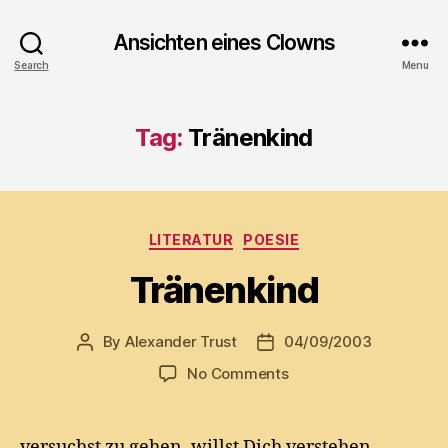
Ansichten eines Clowns
Search
Menu
Tag:
Tränenkind
Categories
LITERATUR
POESIE
Tränenkind
By
Alexander Trust
04/09/2003
Post
Post
author
date
on
No Comments
Tränenkind
versuchst zu gehen, willst Dich verstehen.