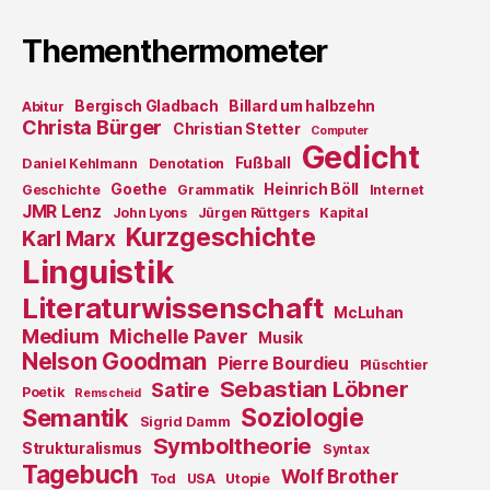
Thementhermometer
Bergisch Gladbach
Billard um halbzehn
Abitur
Christa Bürger
Christian Stetter
Computer
Gedicht
Fußball
Daniel Kehlmann
Denotation
Goethe
Heinrich Böll
Geschichte
Grammatik
Internet
JMR Lenz
John Lyons
Jürgen Rüttgers
Kapital
Kurzgeschichte
Karl Marx
Linguistik
Literaturwissenschaft
McLuhan
Medium
Michelle Paver
Musik
Nelson Goodman
Pierre Bourdieu
Plüschtier
Sebastian Löbner
Satire
Poetik
Remscheid
Soziologie
Semantik
Sigrid Damm
Symboltheorie
Strukturalismus
Syntax
Tagebuch
Wolf Brother
Tod
USA
Utopie