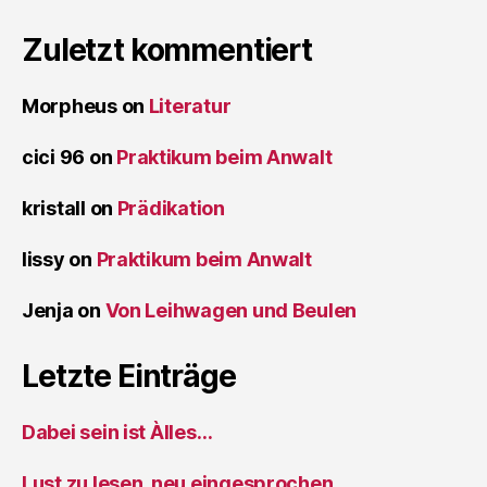
Zuletzt kommentiert
Morpheus
on
Literatur
cici 96
on
Praktikum beim Anwalt
kristall
on
Prädikation
lissy
on
Praktikum beim Anwalt
Jenja
on
Von Leihwagen und Beulen
Letzte Einträge
Dabei sein ist Àlles…
Lust zu lesen, neu eingesprochen