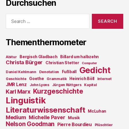
Durchsuchen
Search
for:
Thementhermometer
Bergisch Gladbach
Billard um halbzehn
Abitur
Christa Bürger
Christian Stetter
Computer
Gedicht
Fußball
Daniel Kehlmann
Denotation
Goethe
Heinrich Böll
Geschichte
Grammatik
Internet
JMR Lenz
John Lyons
Jürgen Rüttgers
Kapital
Kurzgeschichte
Karl Marx
Linguistik
Literaturwissenschaft
McLuhan
Medium
Michelle Paver
Musik
Nelson Goodman
Pierre Bourdieu
Plüschtier