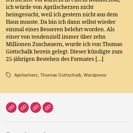
gesagt…
ich würde von Aprilscherzen nicht
heimgesucht, weil ich gestern nicht aus dem
Haus musste. Da bin ich dann selbst wieder
einmal eines Besseren belehrt worden. Als
einer von tendenziell immer über zehn
Millionen Zuschauern, wurde ich von Thomas
Gottschalk herein gelegt. Dieser kündigte zum
25-jährigen Bestehen des Formates […]
Aprilscherz
,
Thomas Gottschalk
,
Wordpress
Tags
Home
Literatur
Prosa
Impressum