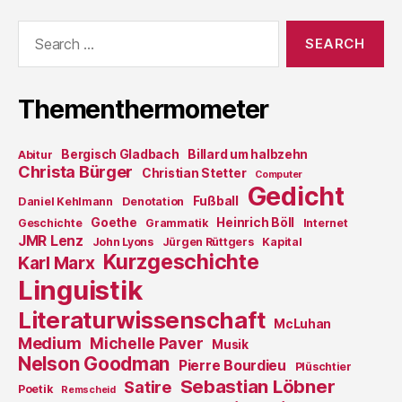
Search
for:
Thementhermometer
Bergisch Gladbach
Billard um halbzehn
Abitur
Christa Bürger
Christian Stetter
Computer
Gedicht
Fußball
Daniel Kehlmann
Denotation
Goethe
Heinrich Böll
Geschichte
Grammatik
Internet
JMR Lenz
John Lyons
Jürgen Rüttgers
Kapital
Kurzgeschichte
Karl Marx
Linguistik
Literaturwissenschaft
McLuhan
Medium
Michelle Paver
Musik
Nelson Goodman
Pierre Bourdieu
Plüschtier
Sebastian Löbner
Satire
Poetik
Remscheid