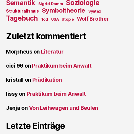
Soziologie
Semantik
Sigrid Damm
Symboltheorie
Strukturalismus
Syntax
Tagebuch
Wolf Brother
Tod
USA
Utopie
Zuletzt kommentiert
Morpheus
on
Literatur
cici 96
on
Praktikum beim Anwalt
kristall
on
Prädikation
lissy
on
Praktikum beim Anwalt
Jenja
on
Von Leihwagen und Beulen
Letzte Einträge