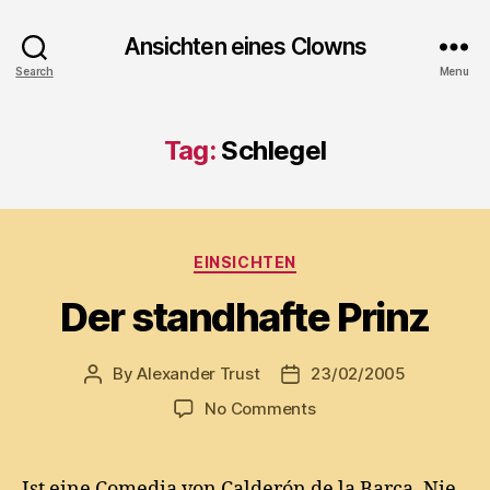
Ansichten eines Clowns
Search
Menu
Tag:
Schlegel
Categories
EINSICHTEN
Der standhafte Prinz
By
Alexander Trust
23/02/2005
Post
Post
author
date
on
No Comments
Der
standhafte
Prinz
Ist eine Comedia von Calderón de la Barca. Nie