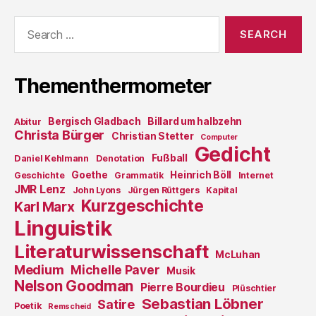
Search
for:
Thementhermometer
Bergisch Gladbach
Billard um halbzehn
Abitur
Christa Bürger
Christian Stetter
Computer
Gedicht
Fußball
Daniel Kehlmann
Denotation
Goethe
Heinrich Böll
Geschichte
Grammatik
Internet
JMR Lenz
John Lyons
Jürgen Rüttgers
Kapital
Kurzgeschichte
Karl Marx
Linguistik
Literaturwissenschaft
McLuhan
Medium
Michelle Paver
Musik
Nelson Goodman
Pierre Bourdieu
Plüschtier
Sebastian Löbner
Satire
Poetik
Remscheid