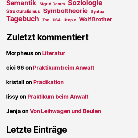
Soziologie
Semantik
Sigrid Damm
Symboltheorie
Strukturalismus
Syntax
Tagebuch
Wolf Brother
Tod
USA
Utopie
Zuletzt kommentiert
Morpheus
on
Literatur
cici 96
on
Praktikum beim Anwalt
kristall
on
Prädikation
lissy
on
Praktikum beim Anwalt
Jenja
on
Von Leihwagen und Beulen
Letzte Einträge