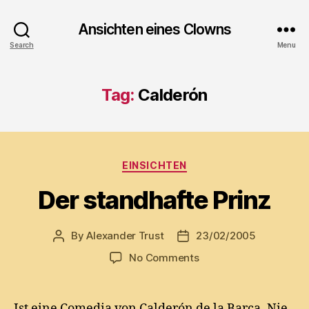
Ansichten eines Clowns
Search
Menu
Tag:
Calderón
Categories
EINSICHTEN
Der standhafte Prinz
By
Alexander Trust
23/02/2005
Post
Post
author
date
on
No Comments
Der
standhafte
Prinz
Ist eine Comedia von Calderón de la Barca. Nie