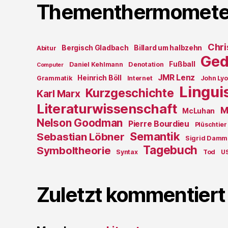
Thementhermomete
Chri
Bergisch Gladbach
Billard um halbzehn
Abitur
Ged
Fußball
Daniel Kehlmann
Denotation
Computer
JMR Lenz
Heinrich Böll
Grammatik
Internet
John Ly
Lingui
Kurzgeschichte
Karl Marx
Literaturwissenschaft
M
McLuhan
Nelson Goodman
Pierre Bourdieu
Plüschtier
Semantik
Sebastian Löbner
Sigrid Damm
Tagebuch
Symboltheorie
Syntax
Tod
U
Zuletzt kommentiert