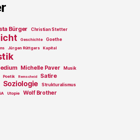
r
sta Bürger
Christian Stetter
icht
Goethe
Geschichte
ons
Jürgen Rüttgers
Kapital
stik
edium
Michelle Paver
Musik
Satire
Poetik
Remscheid
Soziologie
Strukturalismus
Wolf Brother
SA
Utopie