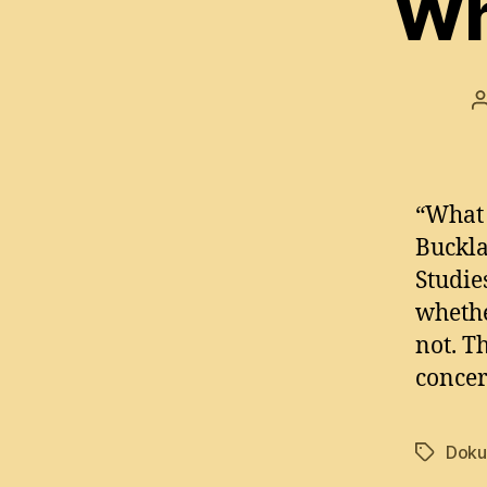
Wh
“What 
Buckla
Studie
whethe
not. T
concer
Doku
Tags