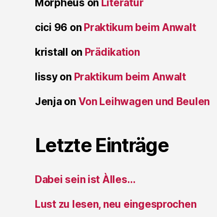
Morpheus
on
Literatur
cici 96
on
Praktikum beim Anwalt
kristall
on
Prädikation
lissy
on
Praktikum beim Anwalt
Jenja
on
Von Leihwagen und Beulen
Letzte Einträge
Dabei sein ist Àlles…
Lust zu lesen, neu eingesprochen