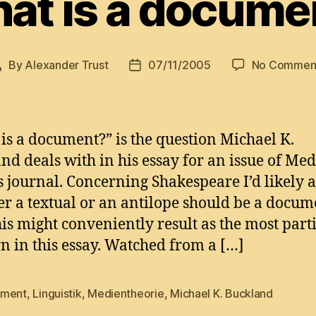
at is a docume
By
Alexander Trust
07/11/2005
No Commen
Post
Post
author
date
is a document?” is the question Michael K.
nd deals with in his essay for an issue of Med
s journal. Concerning Shakespeare I’d likely a
r a textual or an antilope should be a docum
his might conveniently result as the most part
n in this essay. Watched from a […]
ment
,
Linguistik
,
Medientheorie
,
Michael K. Buckland