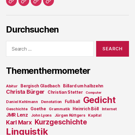
Home
Literatur
Prosa
Impressum
Durchsuchen
Search
for:
Thementhermometer
Bergisch Gladbach
Billard um halbzehn
Abitur
Christa Bürger
Christian Stetter
Computer
Gedicht
Fußball
Daniel Kehlmann
Denotation
Goethe
Heinrich Böll
Geschichte
Grammatik
Internet
JMR Lenz
John Lyons
Jürgen Rüttgers
Kapital
Kurzgeschichte
Karl Marx
Linguistik