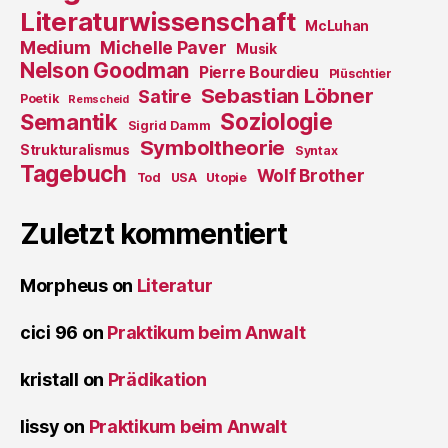
Literaturwissenschaft
McLuhan
Medium
Michelle Paver
Musik
Nelson Goodman
Pierre Bourdieu
Plüschtier
Sebastian Löbner
Satire
Poetik
Remscheid
Soziologie
Semantik
Sigrid Damm
Symboltheorie
Strukturalismus
Syntax
Tagebuch
Wolf Brother
Tod
USA
Utopie
Zuletzt kommentiert
Morpheus
on
Literatur
cici 96
on
Praktikum beim Anwalt
kristall
on
Prädikation
lissy
on
Praktikum beim Anwalt