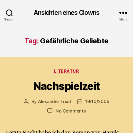
Ansichten eines Clowns
Search
Menu
Tag:
Gefährliche Geliebte
Categories
LITERATUR
Nachspielzeit
By
Alexander Trust
19/10/2005
Post
Post
author
date
on
No Comments
Nachspielzeit
Letzte Nacht habe ich den Roman von Haruki