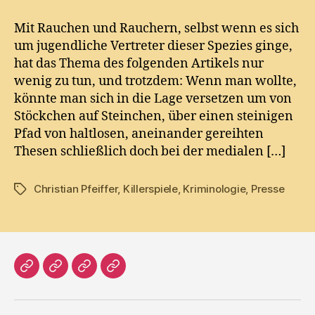
Tobak
in
Mit Rauchen und Rauchern, selbst wenn es sich
Sachen
um jugendliche Vertreter dieser Spezies ginge,
Killerspiele
hat das Thema des folgenden Artikels nur
wenig zu tun, und trotzdem: Wenn man wollte,
könnte man sich in die Lage versetzen um von
Stöckchen auf Steinchen, über einen steinigen
Pfad von haltlosen, aneinander gereihten
Thesen schließlich doch bei der medialen […]
Christian Pfeiffer
,
Killerspiele
,
Kriminologie
,
Presse
Tags
Home
Literatur
Prosa
Impressum