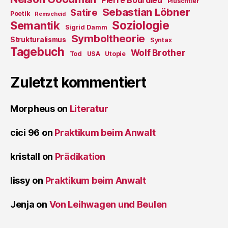
Pierre Bourdieu
Plüschtier
Sebastian Löbner
Satire
Poetik
Remscheid
Soziologie
Semantik
Sigrid Damm
Symboltheorie
Strukturalismus
Syntax
Tagebuch
Wolf Brother
Tod
USA
Utopie
Zuletzt kommentiert
Morpheus
on
Literatur
cici 96
on
Praktikum beim Anwalt
kristall
on
Prädikation
lissy
on
Praktikum beim Anwalt
Jenja
on
Von Leihwagen und Beulen