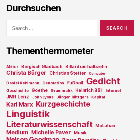
Durchsuchen
Search
for:
Thementhermometer
Bergisch Gladbach
Billard um halbzehn
Abitur
Christa Bürger
Christian Stetter
Computer
Gedicht
Fußball
Daniel Kehlmann
Denotation
Goethe
Heinrich Böll
Geschichte
Grammatik
Internet
JMR Lenz
John Lyons
Jürgen Rüttgers
Kapital
Kurzgeschichte
Karl Marx
Linguistik
Literaturwissenschaft
McLuhan
Medium
Michelle Paver
Musik
Nelson Goodman