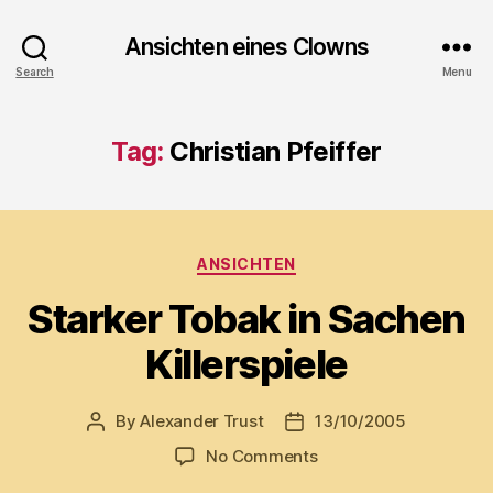
Ansichten eines Clowns
Search
Menu
Tag:
Christian Pfeiffer
Categories
ANSICHTEN
Starker Tobak in Sachen
Killerspiele
By
Alexander Trust
13/10/2005
Post
Post
author
date
on
No Comments
Starker