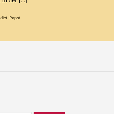
l in der […]
dict
,
Papst