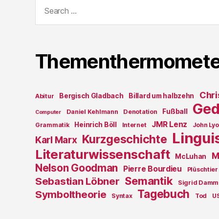
Search
for:
Thementhermomete
Chri
Bergisch Gladbach
Billard um halbzehn
Abitur
Ged
Fußball
Daniel Kehlmann
Denotation
Computer
JMR Lenz
Heinrich Böll
Grammatik
Internet
John Ly
Lingui
Kurzgeschichte
Karl Marx
Literaturwissenschaft
M
McLuhan
Nelson Goodman
Pierre Bourdieu
Plüschtier
Semantik
Sebastian Löbner
Sigrid Damm
Tagebuch
Symboltheorie
Syntax
Tod
U