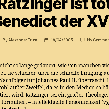
atzinger ist tot
enedict der XV
By
Alexander Trust
19/04/2005
No Commen
Post
Post
author
date
 nicht so lange gedauert, wie von manchen vie
et, sie schienen über die schnelle Einigung a
Nachfolger für Johannes Paul II. überrascht. 
wohl außer Zweifel, da es in den Medien so hä
tiert wird, Ratzinger sei ein großer Theologe,
 formuliert – intellektuelle Persönlichkeit (vg