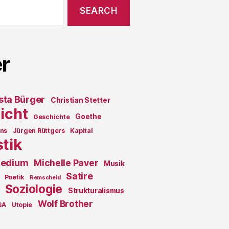
r
sta Bürger
Christian Stetter
icht
Goethe
Geschichte
ons
Jürgen Rüttgers
Kapital
stik
edium
Michelle Paver
Musik
Satire
Poetik
Remscheid
Soziologie
Strukturalismus
Wolf Brother
SA
Utopie