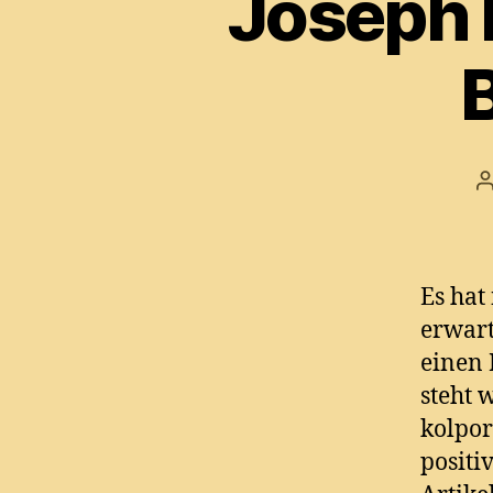
Joseph R
B
Es hat
erwart
einen 
steht 
kolpor
positiv