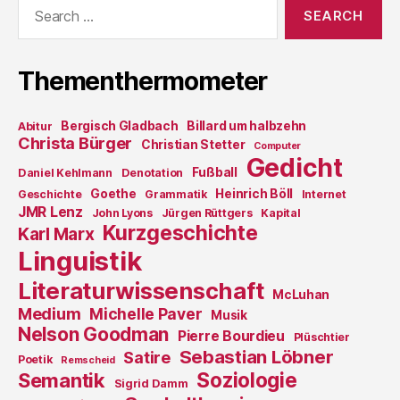
Search
for:
Thementhermometer
Bergisch Gladbach
Billard um halbzehn
Abitur
Christa Bürger
Christian Stetter
Computer
Gedicht
Fußball
Daniel Kehlmann
Denotation
Goethe
Heinrich Böll
Geschichte
Grammatik
Internet
JMR Lenz
John Lyons
Jürgen Rüttgers
Kapital
Kurzgeschichte
Karl Marx
Linguistik
Literaturwissenschaft
McLuhan
Medium
Michelle Paver
Musik
Nelson Goodman
Pierre Bourdieu
Plüschtier
Sebastian Löbner
Satire
Poetik
Remscheid
Soziologie
Semantik
Sigrid Damm