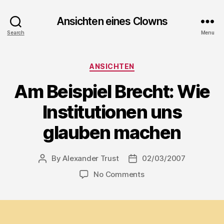
Ansichten eines Clowns
Search
Menu
Categories
ANSICHTEN
Am Beispiel Brecht: Wie
Institutionen uns
glauben machen
By
Alexander Trust
02/03/2007
Post
Post
author
date
on
No Comments
Am
Beispiel
Brecht:
Wie