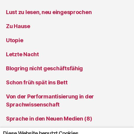
Lust zu lesen, neu eingesprochen
Zu Hause
Utopie
Letzte Nacht
Blogring nicht geschäftsfähig
Schon früh spät ins Bett
Von der Performantisierung in der
Sprachwissenschaft
Sprache in den Neuen Medien (8)
Sprache in den Neuen Medien (7)
Diese Website benutzt Cookies