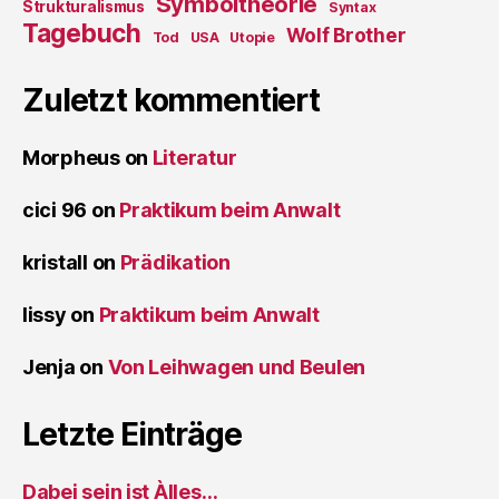
Symboltheorie
Strukturalismus
Syntax
Tagebuch
Wolf Brother
Tod
USA
Utopie
Zuletzt kommentiert
Morpheus
on
Literatur
cici 96
on
Praktikum beim Anwalt
kristall
on
Prädikation
lissy
on
Praktikum beim Anwalt
Jenja
on
Von Leihwagen und Beulen
Letzte Einträge
Dabei sein ist Àlles…