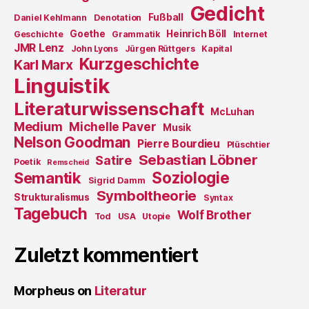
Gedicht
Fußball
Daniel Kehlmann
Denotation
Goethe
Heinrich Böll
Geschichte
Grammatik
Internet
JMR Lenz
John Lyons
Jürgen Rüttgers
Kapital
Kurzgeschichte
Karl Marx
Linguistik
Literaturwissenschaft
McLuhan
Medium
Michelle Paver
Musik
Nelson Goodman
Pierre Bourdieu
Plüschtier
Sebastian Löbner
Satire
Poetik
Remscheid
Soziologie
Semantik
Sigrid Damm
Symboltheorie
Strukturalismus
Syntax
Tagebuch
Wolf Brother
Tod
USA
Utopie
Zuletzt kommentiert
Morpheus
on
Literatur