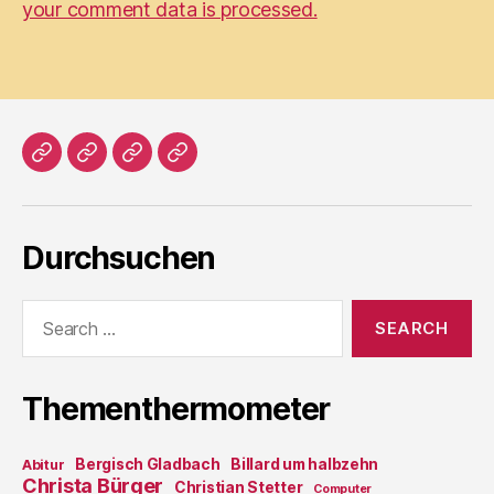
your comment data is processed.
Home
Literatur
Prosa
Impressum
Durchsuchen
Search
for:
Thementhermometer
Bergisch Gladbach
Billard um halbzehn
Abitur
Christa Bürger
Christian Stetter
Computer