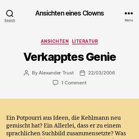
Ansichten eines Clowns
Search
Menu
Categories
ANSICHTEN
LITERATUR
Verkapptes Genie
By
Alexander Trust
22/03/2006
Post
Post
author
date
on
1 Comment
Verkapptes
Genie
Ein Potpourri aus Ideen, die Kehlmann neu
gemischt hat? Ein Allerlei, dass er zu einem
sprachlichen Suchbild zusammensetzte? Was