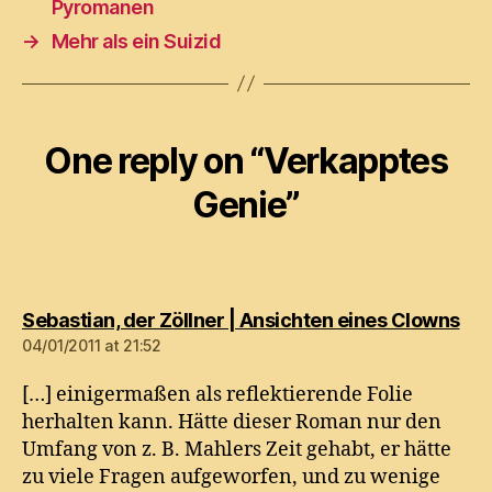
Pyromanen
→
Mehr als ein Suizid
One reply on “Verkapptes
Genie”
say
Sebastian, der Zöllner | Ansichten eines Clowns
04/01/2011 at 21:52
[…] einigermaßen als reflektierende Folie
herhalten kann. Hätte dieser Roman nur den
Umfang von z. B. Mahlers Zeit gehabt, er hätte
zu viele Fragen aufgeworfen, und zu wenige