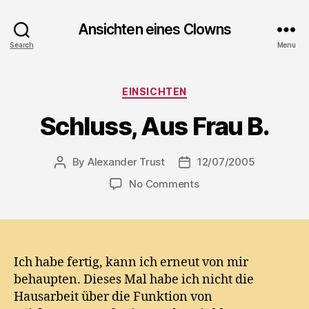
Ansichten eines Clowns
Search
Menu
Categories
EINSICHTEN
Schluss, Aus Frau B.
By
Alexander Trust
12/07/2005
Post
Post
author
date
on
No Comments
Schluss,
Aus
Frau
B.
Ich habe fertig, kann ich erneut von mir
behaupten. Dieses Mal habe ich nicht die
Hausarbeit über die Funktion von