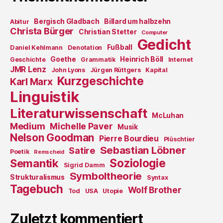
Bergisch Gladbach
Billard um halbzehn
Abitur
Christa Bürger
Christian Stetter
Computer
Gedicht
Fußball
Daniel Kehlmann
Denotation
Goethe
Heinrich Böll
Geschichte
Grammatik
Internet
JMR Lenz
John Lyons
Jürgen Rüttgers
Kapital
Kurzgeschichte
Karl Marx
Linguistik
Literaturwissenschaft
McLuhan
Medium
Michelle Paver
Musik
Nelson Goodman
Pierre Bourdieu
Plüschtier
Sebastian Löbner
Satire
Poetik
Remscheid
Soziologie
Semantik
Sigrid Damm
Symboltheorie
Strukturalismus
Syntax
Tagebuch
Wolf Brother
Tod
USA
Utopie
Zuletzt kommentiert