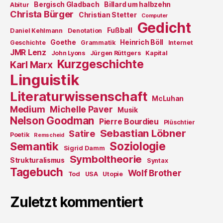
Bergisch Gladbach
Billard um halbzehn
Abitur
Christa Bürger
Christian Stetter
Computer
Gedicht
Fußball
Daniel Kehlmann
Denotation
Goethe
Heinrich Böll
Geschichte
Grammatik
Internet
JMR Lenz
John Lyons
Jürgen Rüttgers
Kapital
Kurzgeschichte
Karl Marx
Linguistik
Literaturwissenschaft
McLuhan
Medium
Michelle Paver
Musik
Nelson Goodman
Pierre Bourdieu
Plüschtier
Sebastian Löbner
Satire
Poetik
Remscheid
Soziologie
Semantik
Sigrid Damm
Symboltheorie
Strukturalismus
Syntax
Tagebuch
Wolf Brother
Tod
USA
Utopie
Zuletzt kommentiert