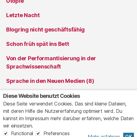
Utopie
Letzte Nacht
Blogring nicht geschäftsfähig
Schon früh spät ins Bett
Von der Performantisierung in der
Sprachwissenschaft
Sprache in den Neuen Medien (8)
Sprache in den Neuen Medien (7)
Diese Website benutzt Cookies
Diese Seite verwendet Cookies. Das sind kleine Dateien,
mit deren Hilfe die Nutzererfahrung optimiert wird. Du
kannst im Impressum mehr darüber erfahren, welche Daten
© 2026
Ansichten eines Clowns
Up
↑
wir einsetzen.
Impressum
Granular
Functional
Preferences
Mehr erfahren.
OK