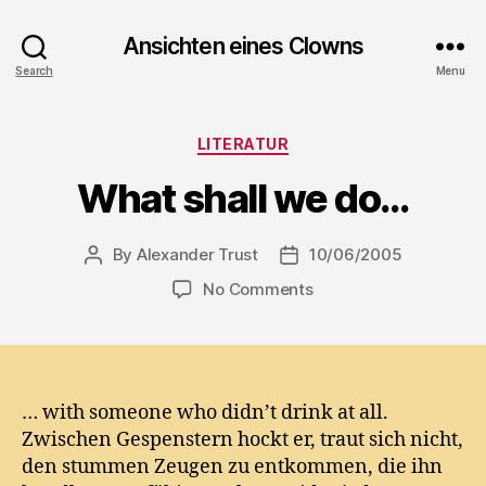
Ansichten eines Clowns
Search
Menu
Categories
LITERATUR
What shall we do…
By
Alexander Trust
10/06/2005
Post
Post
author
date
on
No Comments
What
shall
we
do…
… with someone who didn’t drink at all.
Zwischen Gespenstern hockt er, traut sich nicht,
den stummen Zeugen zu entkommen, die ihn