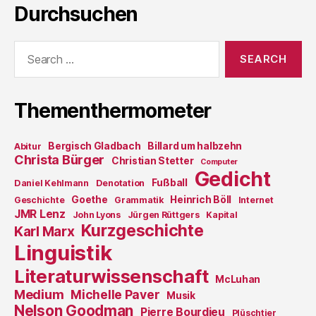
Durchsuchen
Search
for:
Thementhermometer
Bergisch Gladbach
Billard um halbzehn
Abitur
Christa Bürger
Christian Stetter
Computer
Gedicht
Fußball
Daniel Kehlmann
Denotation
Goethe
Heinrich Böll
Geschichte
Grammatik
Internet
JMR Lenz
John Lyons
Jürgen Rüttgers
Kapital
Kurzgeschichte
Karl Marx
Linguistik
Literaturwissenschaft
McLuhan
Medium
Michelle Paver
Musik
Nelson Goodman
Pierre Bourdieu
Plüschtier