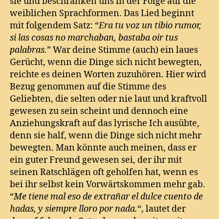
sie und beschränken uns in der Folge auf die
weiblichen Sprachformen. Das Lied beginnt
mit folgendem Satz: “
Era tu voz un tibio rumor,
si las cosas no marchaban, bastaba oir tus
palabras.
” War deine Stimme (auch) ein laues
Gerücht, wenn die Dinge sich nicht bewegten,
reichte es deinen Worten zuzuhören. Hier wird
Bezug genommen auf die Stimme des
Geliebten, die selten oder nie laut und kraftvoll
gewesen zu sein scheint und dennoch eine
Anziehungskraft auf das lyrische Ich ausübte,
denn sie half, wenn die Dinge sich nicht mehr
bewegten. Man könnte auch meinen, dass er
ein guter Freund gewesen sei, der ihr mit
seinen Ratschlägen oft geholfen hat, wenn es
bei ihr selbst kein Vorwärtskommen mehr gab.
“
Me tiene mal eso de extrañar el dulce cuento de
hadas, y siempre lloro por nada.
“, lautet der