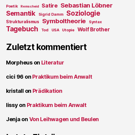
Sebastian Löbner
Satire
Poetik
Remscheid
Soziologie
Semantik
Sigrid Damm
Symboltheorie
Strukturalismus
Syntax
Tagebuch
Wolf Brother
Tod
USA
Utopie
Zuletzt kommentiert
Morpheus
on
Literatur
cici 96
on
Praktikum beim Anwalt
kristall
on
Prädikation
lissy
on
Praktikum beim Anwalt
Jenja
on
Von Leihwagen und Beulen