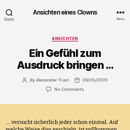
Ansichten eines Clowns
Search
Menu
Categories
ANSICHTEN
Ein Gefühl zum
Ausdruck bringen …
By
Alexander Trust
09/05/2005
Post
Post
author
date
on
No Comments
Ein
Gefühl
zum
Ausdruck
bringen
… versucht sicherlich jeder schon einmal. Auf
…
welche Weise dies geschieht, ist vollkommen