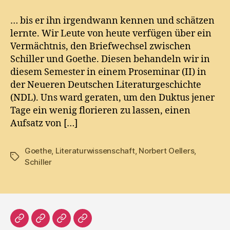
mochte
Schiller
… bis er ihn irgendwann kennen und schätzen
nicht
lernte. Wir Leute von heute verfügen über ein
leiden…
Vermächtnis, den Briefwechsel zwischen
Schiller und Goethe. Diesen behandeln wir in
diesem Semester in einem Proseminar (II) in
der Neueren Deutschen Literaturgeschichte
(NDL). Uns ward geraten, um den Duktus jener
Tage ein wenig florieren zu lassen, einen
Aufsatz von […]
Goethe
,
Literaturwissenschaft
,
Norbert Oellers
,
Tags
Schiller
Home
Literatur
Prosa
Impressum