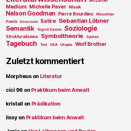
McLuhan
Medium
Michelle Paver
Musik
Nelson Goodman
Pierre Bourdieu
Plüschtier
Sebastian Löbner
Satire
Poetik
Remscheid
Soziologie
Semantik
Sigrid Damm
Symboltheorie
Strukturalismus
Syntax
Tagebuch
Wolf Brother
Tod
USA
Utopie
Zuletzt kommentiert
Morpheus
on
Literatur
cici 96
on
Praktikum beim Anwalt
kristall
on
Prädikation
lissy
on
Praktikum beim Anwalt