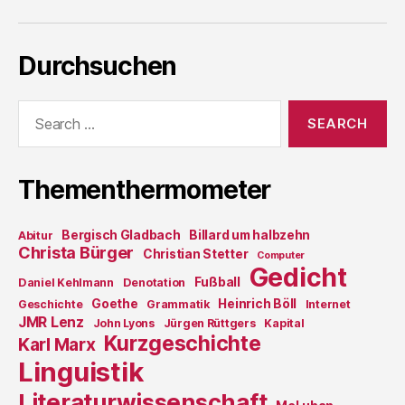
Durchsuchen
Search
for:
Thementhermometer
Bergisch Gladbach
Billard um halbzehn
Abitur
Christa Bürger
Christian Stetter
Computer
Gedicht
Fußball
Daniel Kehlmann
Denotation
Goethe
Heinrich Böll
Geschichte
Grammatik
Internet
JMR Lenz
John Lyons
Jürgen Rüttgers
Kapital
Kurzgeschichte
Karl Marx
Linguistik
Literaturwissenschaft