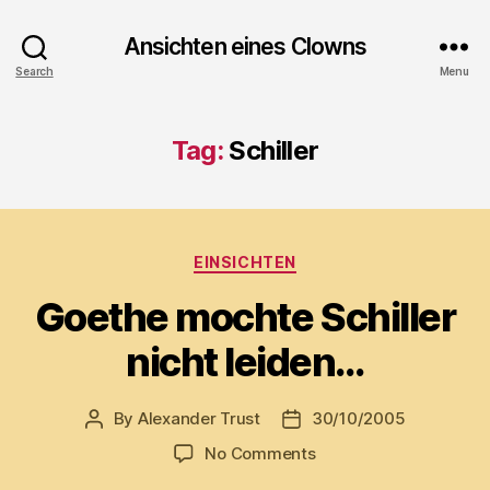
Ansichten eines Clowns
Search
Menu
Tag:
Schiller
Categories
EINSICHTEN
Goethe mochte Schiller
nicht leiden…
By
Alexander Trust
30/10/2005
Post
Post
author
date
on
No Comments
Goethe