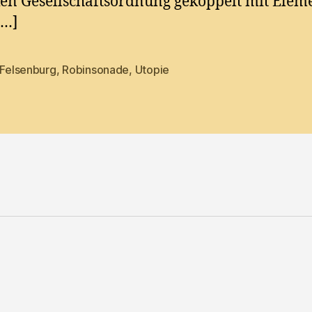
en Gesellschaftsordnung gekoppelt mit Elem
[…]
 Felsenburg
,
Robinsonade
,
Utopie