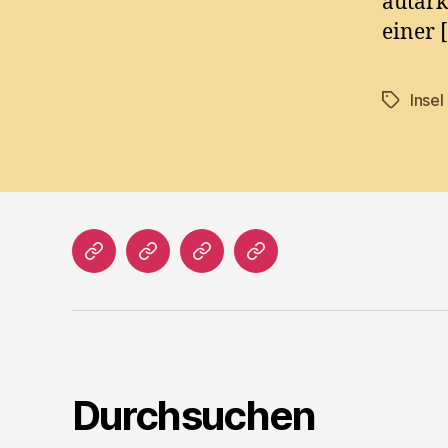
autark
einer 
Insel
Tags
Home
Literatur
Prosa
Impressum
Durchsuchen