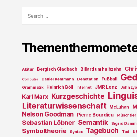
Search
for:
Thementhermomete
Chri
Bergisch Gladbach
Billard um halbzehn
Abitur
Ged
Fußball
Daniel Kehlmann
Denotation
Computer
JMR Lenz
Heinrich Böll
Grammatik
Internet
John Ly
Lingui
Kurzgeschichte
Karl Marx
Literaturwissenschaft
M
McLuhan
Nelson Goodman
Pierre Bourdieu
Plüschtier
Semantik
Sebastian Löbner
Sigrid Damm
Tagebuch
Symboltheorie
Syntax
Tod
U