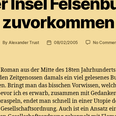
r Insel Felsenb
zuvorkommen
By
Alexander Trust
08/02/2005
No Commen
ost
Post
uthor
date
 Roman aus der Mitte des 18ten Jahrhunderts 
den Zeitgenossen damals ein viel gelesenes B
n. Bringt man das bisschen Vorwissen, welch
bevor ich es erwarb, zusammen mit Gedanke
raspeln, endet man schnell in einer Utopie d
Gesellschaftsordnung. Auch ist ein Ansatz ei