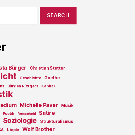
r
sta Bürger
Christian Stetter
icht
Goethe
Geschichte
ons
Jürgen Rüttgers
Kapital
stik
edium
Michelle Paver
Musik
Satire
Poetik
Remscheid
Soziologie
Strukturalismus
Wolf Brother
SA
Utopie