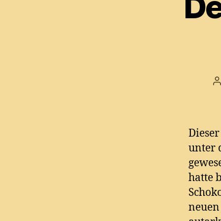
De
P
a
Dieser
unter 
gewese
hatte 
Schoko
neuen 