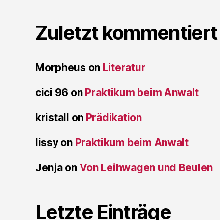
Zuletzt kommentiert
Morpheus
on
Literatur
cici 96
on
Praktikum beim Anwalt
kristall
on
Prädikation
lissy
on
Praktikum beim Anwalt
Jenja
on
Von Leihwagen und Beulen
Letzte Einträge