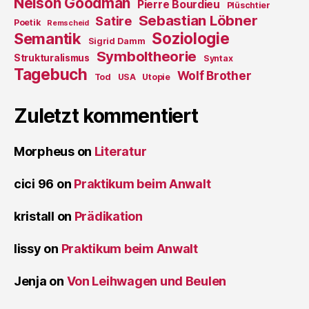
Nelson Goodman
Pierre Bourdieu
Plüschtier
Sebastian Löbner
Satire
Poetik
Remscheid
Soziologie
Semantik
Sigrid Damm
Symboltheorie
Strukturalismus
Syntax
Tagebuch
Wolf Brother
Tod
USA
Utopie
Zuletzt kommentiert
Morpheus
on
Literatur
cici 96
on
Praktikum beim Anwalt
kristall
on
Prädikation
lissy
on
Praktikum beim Anwalt
Jenja
on
Von Leihwagen und Beulen