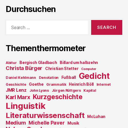
Durchsuchen
Search
for:
Thementhermometer
Bergisch Gladbach
Billard um halbzehn
Abitur
Christa Bürger
Christian Stetter
Computer
Gedicht
Fußball
Daniel Kehlmann
Denotation
Goethe
Heinrich Böll
Geschichte
Grammatik
Internet
JMR Lenz
John Lyons
Jürgen Rüttgers
Kapital
Kurzgeschichte
Karl Marx
Linguistik
Literaturwissenschaft
McLuhan
Medium
Michelle Paver
Musik