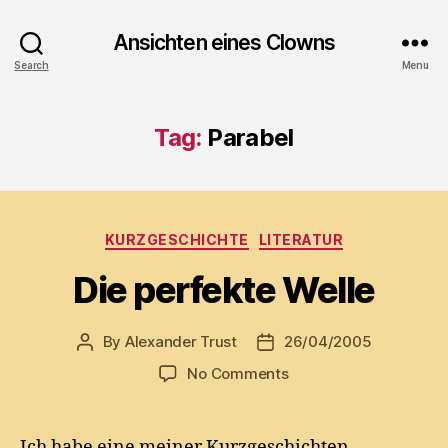
Ansichten eines Clowns
Search
Menu
Tag:
Parabel
Categories
KURZGESCHICHTE
LITERATUR
Die perfekte Welle
By
Alexander Trust
26/04/2005
Post
Post
author
date
on
No Comments
Die
perfekte
Welle
Ich habe eine meiner Kurzgeschichten