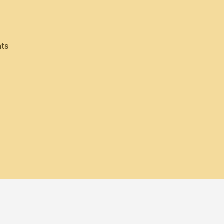
on
ts
Insomnia