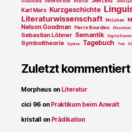
JMR Lenz
Heinrich Böll
Grammatik
Internet
John Ly
Lingui
Kurzgeschichte
Karl Marx
Literaturwissenschaft
M
McLuhan
Nelson Goodman
Pierre Bourdieu
Plüschtier
Semantik
Sebastian Löbner
Sigrid Damm
Tagebuch
Symboltheorie
Syntax
Tod
U
Zuletzt kommentiert
Morpheus
on
Literatur
cici 96
on
Praktikum beim Anwalt
kristall
on
Prädikation