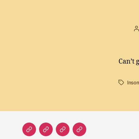
P
a
Can’t g
Inso
Tags
Home
Literatur
Prosa
Impressum