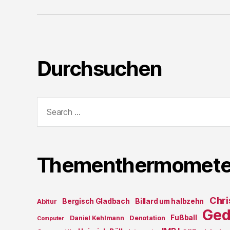
Durchsuchen
Search
for:
Thementhermomete
Chri
Bergisch Gladbach
Billard um halbzehn
Abitur
Ged
Fußball
Daniel Kehlmann
Denotation
Computer