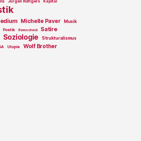
ons
Jürgen Rüttgers
Kapital
stik
edium
Michelle Paver
Musik
Satire
Poetik
Remscheid
Soziologie
Strukturalismus
Wolf Brother
SA
Utopie