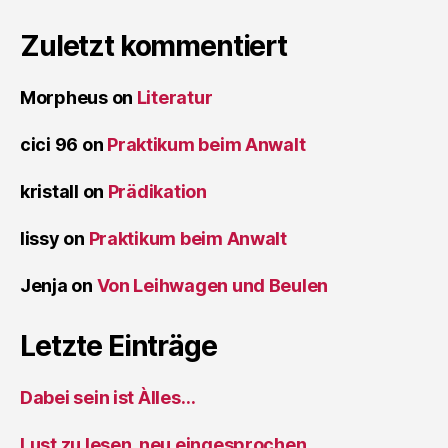
Zuletzt kommentiert
Morpheus
on
Literatur
cici 96
on
Praktikum beim Anwalt
kristall
on
Prädikation
lissy
on
Praktikum beim Anwalt
Jenja
on
Von Leihwagen und Beulen
Letzte Einträge
Dabei sein ist Àlles…
Lust zu lesen, neu eingesprochen