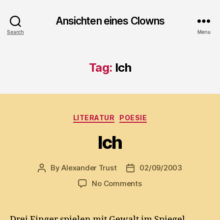
Ansichten eines Clowns
Search
Menu
Tag:
Ich
Categories
LITERATUR
POESIE
Ich
By
Alexander Trust
02/09/2003
Post
Post
author
date
on
No Comments
Ich
Drei Finger spielen mit Gewalt im Spiegel