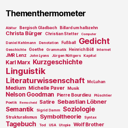
Thementhermometer
Bergisch Gladbach
Billard um halbzehn
Abitur
Christa Bürger
Christian Stetter
Computer
Gedicht
Fußball
Daniel Kehlmann
Denotation
Goethe
Heinrich Böll
Geschichte
Grammatik
Internet
JMR Lenz
John Lyons
Jürgen Rüttgers
Kapital
Kurzgeschichte
Karl Marx
Linguistik
Literaturwissenschaft
McLuhan
Medium
Michelle Paver
Musik
Nelson Goodman
Pierre Bourdieu
Plüschtier
Sebastian Löbner
Satire
Poetik
Remscheid
Soziologie
Semantik
Sigrid Damm
Symboltheorie
Strukturalismus
Syntax
Tagebuch
Wolf Brother
Tod
USA
Utopie