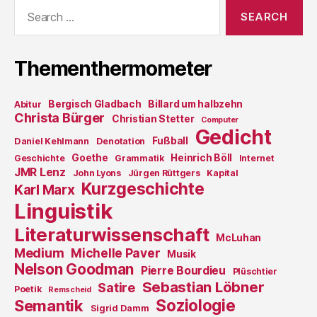
Search
for:
Thementhermometer
Bergisch Gladbach
Billard um halbzehn
Abitur
Christa Bürger
Christian Stetter
Computer
Gedicht
Fußball
Daniel Kehlmann
Denotation
Goethe
Heinrich Böll
Geschichte
Grammatik
Internet
JMR Lenz
John Lyons
Jürgen Rüttgers
Kapital
Kurzgeschichte
Karl Marx
Linguistik
Literaturwissenschaft
McLuhan
Medium
Michelle Paver
Musik
Nelson Goodman
Pierre Bourdieu
Plüschtier
Sebastian Löbner
Satire
Poetik
Remscheid
Soziologie
Semantik
Sigrid Damm