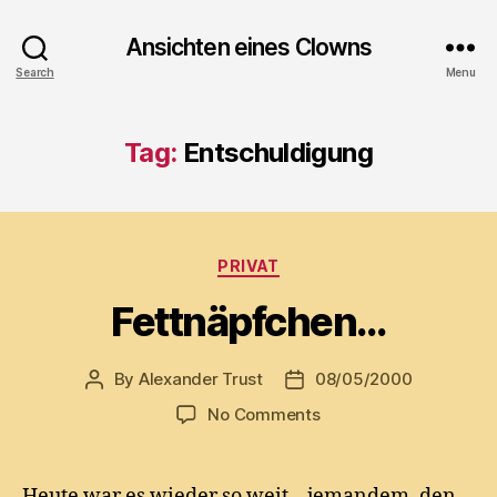
Ansichten eines Clowns
Search
Menu
Tag:
Entschuldigung
Categories
PRIVAT
Fettnäpfchen…
By
Alexander Trust
08/05/2000
Post
Post
author
date
on
No Comments
Fettnäpfchen…
Heute war es wieder so weit – jemandem, den