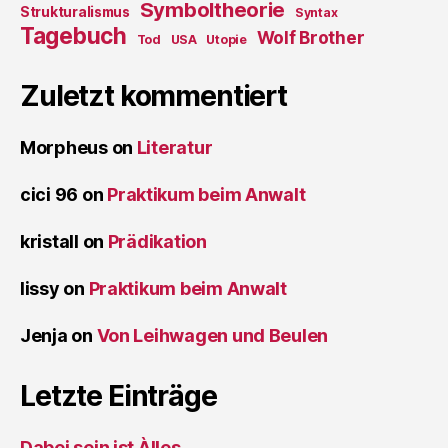
Symboltheorie
Strukturalismus
Syntax
Tagebuch
Wolf Brother
Tod
USA
Utopie
Zuletzt kommentiert
Morpheus
on
Literatur
cici 96
on
Praktikum beim Anwalt
kristall
on
Prädikation
lissy
on
Praktikum beim Anwalt
Jenja
on
Von Leihwagen und Beulen
Letzte Einträge
Dabei sein ist Àlles…