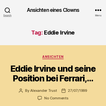
Ansichten eines Clowns
Search
Menu
Tag:
Eddie Irvine
Categories
ANSICHTEN
Eddie Irvine und seine
Position bei Ferrari,…
By
Alexander Trust
27/07/1999
Post
Post
author
date
on
No Comments
Eddie