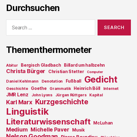
Durchsuchen
Search
for:
Thementhermometer
Bergisch Gladbach
Billard um halbzehn
Abitur
Christa Bürger
Christian Stetter
Computer
Gedicht
Fußball
Daniel Kehlmann
Denotation
Goethe
Heinrich Böll
Geschichte
Grammatik
Internet
JMR Lenz
John Lyons
Jürgen Rüttgers
Kapital
Kurzgeschichte
Karl Marx
Linguistik
Literaturwissenschaft
McLuhan
Medium
Michelle Paver
Musik
Nelson Goodman