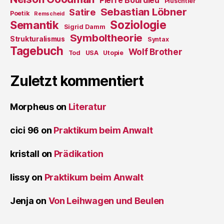
Pierre Bourdieu
Plüschtier
Sebastian Löbner
Satire
Poetik
Remscheid
Soziologie
Semantik
Sigrid Damm
Symboltheorie
Strukturalismus
Syntax
Tagebuch
Wolf Brother
Tod
USA
Utopie
Zuletzt kommentiert
Morpheus
on
Literatur
cici 96
on
Praktikum beim Anwalt
kristall
on
Prädikation
lissy
on
Praktikum beim Anwalt
Jenja
on
Von Leihwagen und Beulen