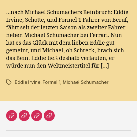
Irvine
und
…nach Michael Schumachers Beinbruch: Eddie
seine
Irvine, Schotte, und Formel 1 Fahrer von Beruf,
Position
fährt seit der letzten Saison als zweiter Fahrer
bei
neben Michael Schumacher bei Ferrari. Nun
Ferrari,
hat es das Glück mit dem lieben Eddie gut
…
gemeint, und Michael, oh Schreck, brach sich
das Bein. Eddie ließ deshalb verlauten, er
würde nun den Weltmeistertitel für […]
Eddie Irvine
,
Formel 1
,
Michael Schumacher
Tags
Home
Literatur
Prosa
Impressum