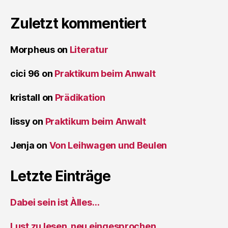
Zuletzt kommentiert
Morpheus
on
Literatur
cici 96
on
Praktikum beim Anwalt
kristall
on
Prädikation
lissy
on
Praktikum beim Anwalt
Jenja
on
Von Leihwagen und Beulen
Letzte Einträge
Dabei sein ist Àlles…
Lust zu lesen, neu eingesprochen