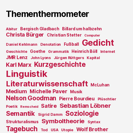
Thementhermometer
Bergisch Gladbach
Billard um halbzehn
Abitur
Christa Bürger
Christian Stetter
Computer
Gedicht
Fußball
Daniel Kehlmann
Denotation
Goethe
Heinrich Böll
Geschichte
Grammatik
Internet
JMR Lenz
John Lyons
Jürgen Rüttgers
Kapital
Kurzgeschichte
Karl Marx
Linguistik
Literaturwissenschaft
McLuhan
Medium
Michelle Paver
Musik
Nelson Goodman
Pierre Bourdieu
Plüschtier
Sebastian Löbner
Satire
Poetik
Remscheid
Soziologie
Semantik
Sigrid Damm
Symboltheorie
Strukturalismus
Syntax
Tagebuch
Wolf Brother
Tod
USA
Utopie