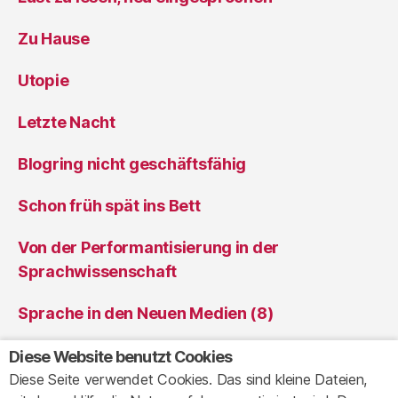
Zu Hause
Utopie
Letzte Nacht
Blogring nicht geschäftsfähig
Schon früh spät ins Bett
Von der Performantisierung in der
Sprachwissenschaft
Sprache in den Neuen Medien (8)
Sprache in den Neuen Medien (7)
Diese Website benutzt Cookies
Diese Seite verwendet Cookies. Das sind kleine Dateien,