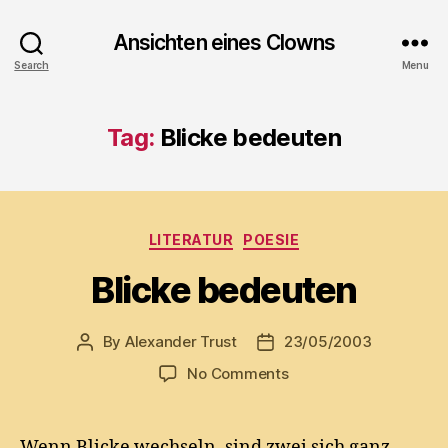
Ansichten eines Clowns
Search
Menu
Tag:
Blicke bedeuten
Categories
LITERATUR
POESIE
Blicke bedeuten
By
Alexander Trust
23/05/2003
Post
Post
author
date
on
No Comments
Blicke
bedeuten
Wenn Blicke wechseln, sind zwei sich ganz