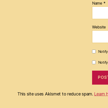
Name
*
Website
Notif
Notif
This site uses Akismet to reduce spam.
Learn 