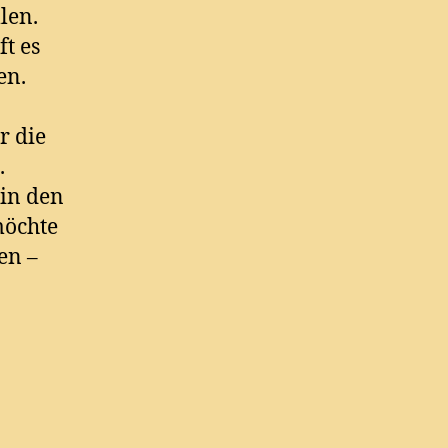
len.
t es
en.
r die
.
 in den
möchte
en –