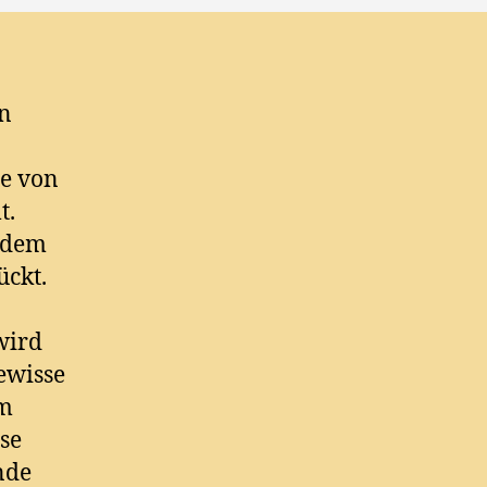
on
se von
t.
r dem
ückt.
wird
gewisse
im
ise
Ende