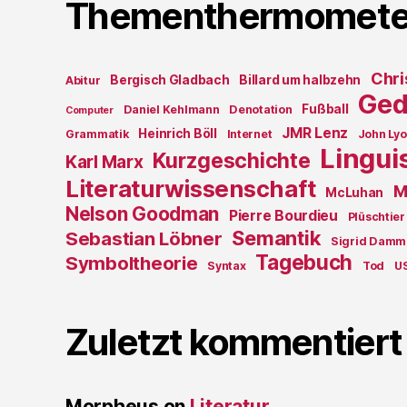
Thementhermomete
Chri
Bergisch Gladbach
Billard um halbzehn
Abitur
Ged
Fußball
Daniel Kehlmann
Denotation
Computer
JMR Lenz
Heinrich Böll
Grammatik
Internet
John Ly
Lingui
Kurzgeschichte
Karl Marx
Literaturwissenschaft
M
McLuhan
Nelson Goodman
Pierre Bourdieu
Plüschtier
Semantik
Sebastian Löbner
Sigrid Damm
Tagebuch
Symboltheorie
Syntax
Tod
U
Zuletzt kommentiert
Morpheus
on
Literatur