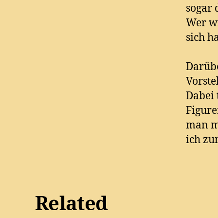
sogar 
Wer wi
sich ha
Darübe
Vorste
Dabei 
Figure
man m
ich zu
Related