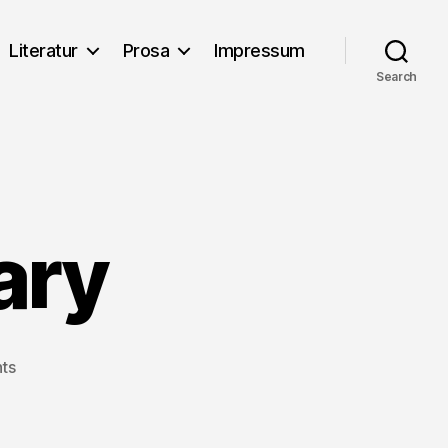
Literatur
Prosa
Impressum
Search
ary
on
ts
William
and
Mary