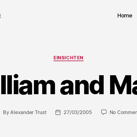
Home
t
Categories
EINSICHTEN
lliam and M
By
Alexander Trust
27/03/2005
No Commen
ost
Post
uthor
date