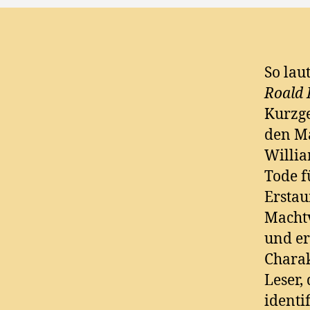
So lau
Roald 
Kurzge
den Ma
Willia
Tode f
Erstau
Machtv
und er
Charak
Leser,
identi