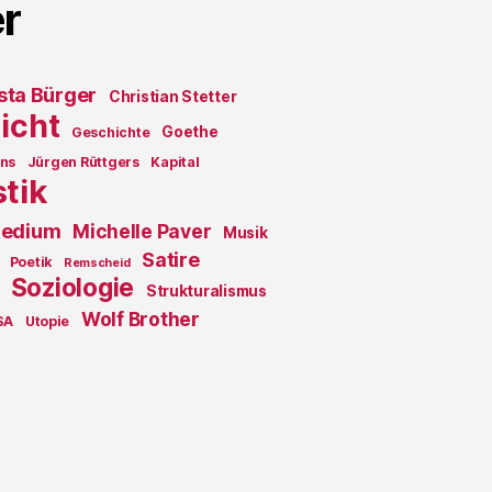
r
sta Bürger
Christian Stetter
icht
Goethe
Geschichte
ons
Jürgen Rüttgers
Kapital
stik
edium
Michelle Paver
Musik
Satire
Poetik
Remscheid
Soziologie
Strukturalismus
Wolf Brother
SA
Utopie