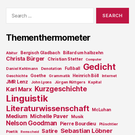
Search
for:
Thementhermometer
Bergisch Gladbach
Billard um halbzehn
Abitur
Christa Bürger
Christian Stetter
Computer
Gedicht
Fußball
Daniel Kehlmann
Denotation
Goethe
Heinrich Böll
Geschichte
Grammatik
Internet
JMR Lenz
John Lyons
Jürgen Rüttgers
Kapital
Kurzgeschichte
Karl Marx
Linguistik
Literaturwissenschaft
McLuhan
Medium
Michelle Paver
Musik
Nelson Goodman
Pierre Bourdieu
Plüschtier
Sebastian Löbner
Satire
Poetik
Remscheid