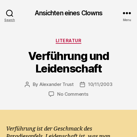
Ansichten eines Clowns
Search
Menu
Categories
LITERATUR
Verführung und
Leidenschaft
By
Alexander Trust
10/11/2003
Post
Post
author
date
on
No Comments
Verführung
und
Leidenschaft
Verführung ist der Geschmack des
Paradiesapfels. Leidenschaft ist, was man