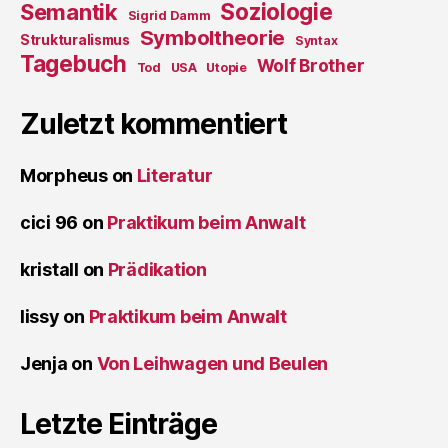
Soziologie
Semantik
Sigrid Damm
Symboltheorie
Strukturalismus
Syntax
Tagebuch
Wolf Brother
Tod
USA
Utopie
Zuletzt kommentiert
Morpheus
on
Literatur
cici 96
on
Praktikum beim Anwalt
kristall
on
Prädikation
lissy
on
Praktikum beim Anwalt
Jenja
on
Von Leihwagen und Beulen
Letzte Einträge