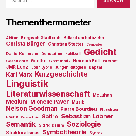
for:
Thementhermometer
Bergisch Gladbach
Billard um halbzehn
Abitur
Christa Bürger
Christian Stetter
Computer
Gedicht
Fußball
Daniel Kehlmann
Denotation
Goethe
Heinrich Böll
Geschichte
Grammatik
Internet
JMR Lenz
John Lyons
Jürgen Rüttgers
Kapital
Kurzgeschichte
Karl Marx
Linguistik
Literaturwissenschaft
McLuhan
Medium
Michelle Paver
Musik
Nelson Goodman
Pierre Bourdieu
Plüschtier
Sebastian Löbner
Satire
Poetik
Remscheid
Soziologie
Semantik
Sigrid Damm
Symboltheorie
Strukturalismus
Syntax